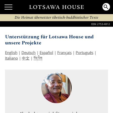
Die Heimat übersetzter tibetisch-buddhistischer Texte
ISSN 2753-4812
Unterstützung für Lotsawa House und
unsere Projekte
English
|
Deutsch
|
Español
|
Français
|
Português
|
བོད་ཡིག
Italiano
|
中文
|