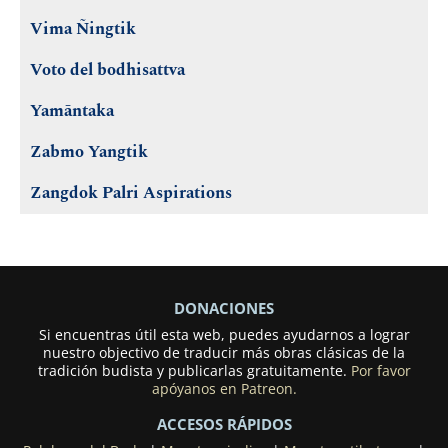
Vima Ñingtik
Voto del bodhisattva
Yamāntaka
Zabmo Yangtik
Zangdok Palri Aspirations
DONACIONES
Si encuentras útil esta web, puedes ayudarnos a lograr
nuestro objectivo de traducir más obras clásicas de la
tradición budista y publicarlas gratuitamente.
Por favor
apóyanos en Patreon.
ACCESOS RÁPIDOS