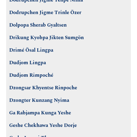
Dodrupchen Jigme Tenpe Ñima
Dodrupchen Jigme Trinle Özer
Dolpopa Sherab Gyaltsen
Drikung Kyobpa Jikten Sumgön
Drimé Ösal Lingpa
Dudjom Lingpa
Dudjom Rimpoché
Dzongsar Khyentse Rinpoche
Dzongter Kunzang Nyima
Ga Rabjampa Kunga Yeshe
Geshe Chekhawa Yeshe Dorje