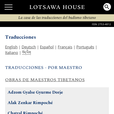
La casa de las traducciones del budismo tibetano
ISSN 2753-4812
Traducciones
English
|
Deutsch
|
Español
|
Français
|
Português
|
བོད་ཡིག
Italiano
|
TRADUCCIONES - POR MAESTRO
OBRAS DE MAESTROS TIBETANOS
Adzom Gyalse Gyurme Dorje
Alak Zenkar Rimpoché
Chatral Rimpoché