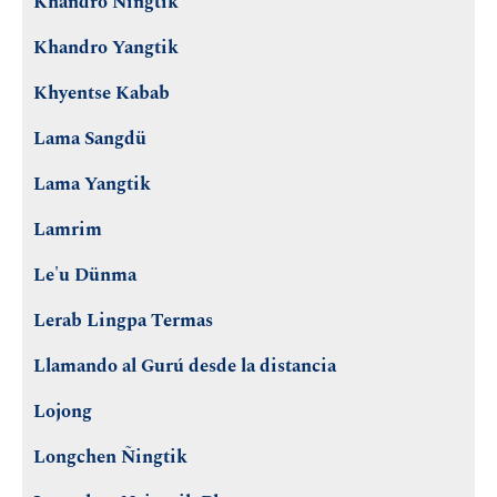
Khandro Ñingtik
Khandro Yangtik
Khyentse Kabab
Lama Sangdü
Lama Yangtik
Lamrim
Le'u Dünma
Lerab Lingpa Termas
Llamando al Gurú desde la distancia
Lojong
Longchen Ñingtik