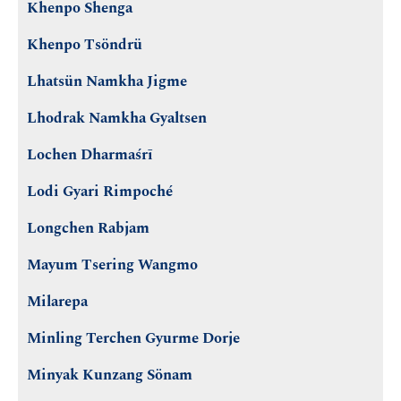
Khenpo Shenga
Khenpo Tsöndrü
Lhatsün Namkha Jigme
Lhodrak Namkha Gyaltsen
Lochen Dharmaśrī
Lodi Gyari Rimpoché
Longchen Rabjam
Mayum Tsering Wangmo
Milarepa
Minling Terchen Gyurme Dorje
Minyak Kunzang Sönam