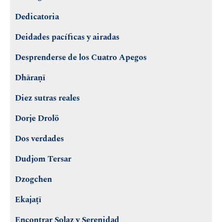
Dedicatoria
Deidades pacíficas y airadas
Desprenderse de los Cuatro Apegos
Dhāraṇī
Diez sutras reales
Dorje Drolö
Dos verdades
Dudjom Tersar
Dzogchen
Ekajaṭī
Encontrar Solaz y Serenidad