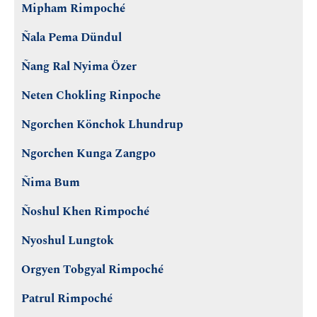
Mipham Rimpoché
Ñala Pema Dündul
Ñang Ral Nyima Özer
Neten Chokling Rinpoche
Ngorchen Könchok Lhundrup
Ngorchen Kunga Zangpo
Ñima Bum
Ñoshul Khen Rimpoché
Nyoshul Lungtok
Orgyen Tobgyal Rimpoché
Patrul Rimpoché