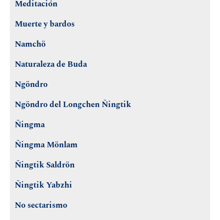
Meditación
Muerte y bardos
Namchö
Naturaleza de Buda
Ngöndro
Ngöndro del Longchen Ñingtik
Ñingma
Ñingma Mönlam
Ñingtik Saldrön
Ñingtik Yabzhi
No sectarismo