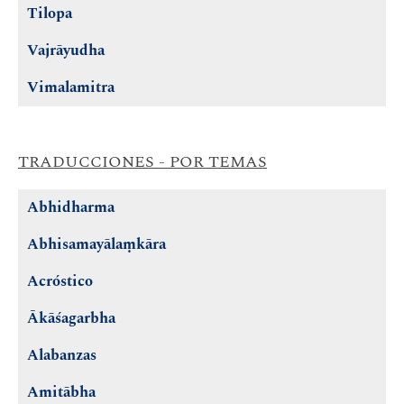
Tilopa
Vajrāyudha
Vimalamitra
TRADUCCIONES - POR TEMAS
Abhidharma
Abhisamayālaṃkāra
Acróstico
Ākāśagarbha
Alabanzas
Amitābha