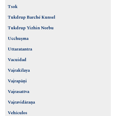
Tsok
Tukdrup Barché Kunsel
Tukdrup Yizhin Norbu
Ucchuṣma
Uttaratantra
Vacuidad
Vajrakīlaya
Vajrapāṇi
Vajrasattva
Vajravidāraṇa
Vehículos