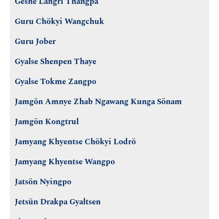
Geshe Langri Thangpa
Guru Chökyi Wangchuk
Guru Jober
Gyalse Shenpen Thaye
Gyalse Tokme Zangpo
Jamgön Amnye Zhab Ngawang Kunga Sönam
Jamgön Kongtrul
Jamyang Khyentse Chökyi Lodrö
Jamyang Khyentse Wangpo
Jatsön Nyingpo
Jetsün Drakpa Gyaltsen