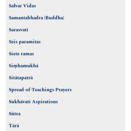
Salvar Vidas
Samantabhadra (Buddha)
Sarasvatī
Seis paramitas
Siete ramas
Siṃhamukhā
Sitātapatrā
Spread-of-Teachings Prayers
Sukhāvatī Aspirations
Sūtra
Tārā