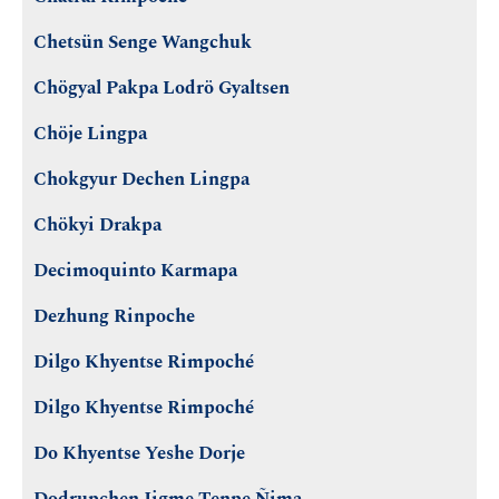
Chetsün Senge Wangchuk
Chögyal Pakpa Lodrö Gyaltsen
Chöje Lingpa
Chokgyur Dechen Lingpa
Chökyi Drakpa
Decimoquinto Karmapa
Dezhung Rinpoche
Dilgo Khyentse Rimpoché
Dilgo Khyentse Rimpoché
Do Khyentse Yeshe Dorje