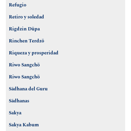
Refugio
Retiro y soledad
Rigdzin Düpa
Rinchen Terdzö
Riqueza y prosperidad
Riwo Sangchö
Riwo Sangchö
Sādhana del Guru
Sādhanas
Sakya
Sakya Kabum