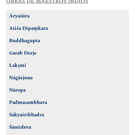
OBRAS DE MAESTROS INDIOS
Āryaśūra
Atiśa Dīpaṃkara
Buddhagupta
Garab Dorje
Lakṣmī
Nāgārjuna
Nāropa
Padmasambhava
Śākyaśrībhadra
Śāntideva