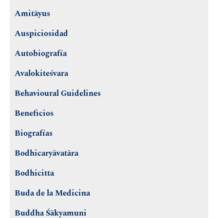
Amitāyus
Auspiciosidad
Autobiografía
Avalokiteśvara
Behavioural Guidelines
Beneficios
Biografías
Bodhicaryāvatāra
Bodhicitta
Buda de la Medicina
Buddha Śākyamuni