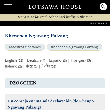
La casa de las traducciones del budismo tibetano
ISSN 2753-4812
Khenchen Ngawang Palzang
Maestros tibetanos
Khenchen Ngawang Palzang
English
|
Deutsch
|
Español
|
Français
|
(52)
(4)
(3)
(15)
བོད་ཡིག
Italiano
|
中文
|
(2)
(2)
(52)
DZOGCHEN
Un consejo en una sola declaración (de Khenpo
Ngawang Palzang)