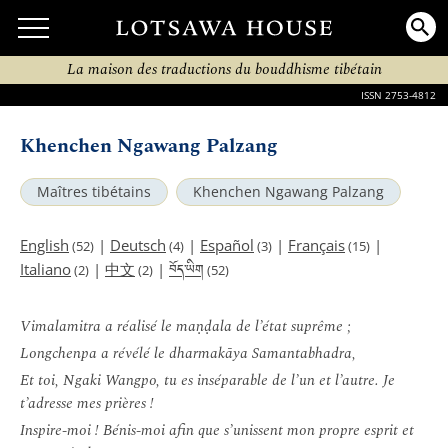
La maison des traductions du bouddhisme tibétain
ISSN 2753-4812
Khenchen Ngawang Palzang
Maîtres tibétains
Khenchen Ngawang Palzang
English
|
Deutsch
|
Español
|
Français
|
(52)
(4)
(3)
(15)
བོད་ཡིག
Italiano
|
中文
|
(2)
(2)
(52)
Vimalamitra a réalisé le maṇḍala de l’état suprême ;
Longchenpa a révélé le dharmakāya Samantabhadra,
Et toi, Ngaki Wangpo, tu es inséparable de l’un et l’autre. Je
t’adresse mes prières !
Inspire-moi ! Bénis-moi afin que s’unissent mon propre esprit et