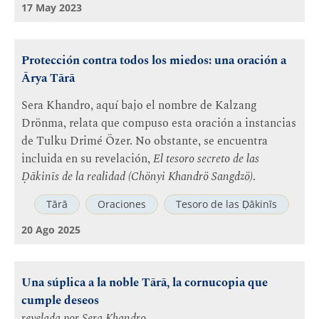
17 May 2023
Protección contra todos los miedos: una oración a
Ārya Tārā
Sera Khandro, aquí bajo el nombre de Kalzang
Drönma, relata que compuso esta oración a instancias
de Tulku Drimé Özer. No obstante, se encuentra
incluida en su revelación,
El tesoro secreto de las
Ḍākinīs de la realidad (Chönyi Khandrö Sangdzö)
.
Tārā
Oraciones
Tesoro de las Ḍākinīs
20 Ago 2025
Una súplica a la noble Tārā, la cornucopia que
cumple deseos
revelada por
Sera Khandro