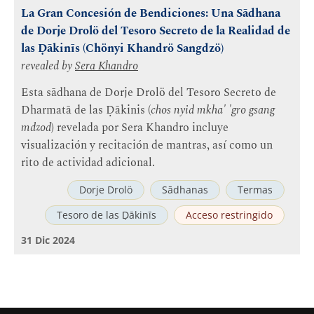
La Gran Concesión de Bendiciones: Una Sādhana
de Dorje Drolö del Tesoro Secreto de la Realidad de
las Ḍākinīs (Chönyi Khandrö Sangdzö)
revealed by
Sera Khandro
Esta sādhana de Dorje Drolö del Tesoro Secreto de
Dharmatā de las Ḍākinis (
chos nyid mkha' 'gro gsang
mdzod
) revelada por Sera Khandro incluye
visualización y recitación de mantras, así como un
rito de actividad adicional.
Dorje Drolö
Sādhanas
Termas
Tesoro de las Ḍākinīs
Acceso restringido
31 Dic 2024