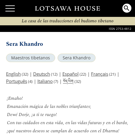
La casa de las traducciones del budismo tibetano
ISSN 2753-4812
Sera Khandro
Maestros tibetanos
Sera Khandro
English
|
Deutsch
|
Español
|
Français
|
(32)
(12)
(22)
(21)
བོད་ཡིག
Português
|
Italiano
|
(4)
(7)
(32)
¡Emaho!
Emanación mágica de las nobles triunfantes;
Dewé Dorje, ¡a ti te ruego!
Con tus cuidados en esta vida, en las vidas futuras y en el bardo,
¡qué nuestros deseos se cumplan de acuerdo con el Dharma!