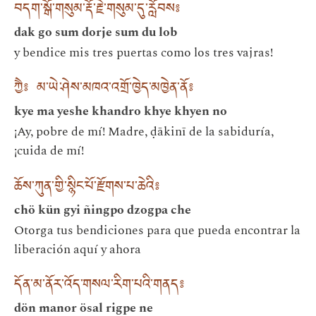
བདག་སྒོ་གསུམ་རྡོ་རྗེ་གསུམ་དུ་རློབས༔
dak go sum dorje sum du lob
y bendice mis tres puertas como los tres vajras!
ཀྱཻ༔ མ་ཡེ་ཤེས་མཁའ་འགྲོ་ཁྱེད་མཁྱེན་ནོ༔
kye ma yeshe khandro khye khyen no
¡Ay, pobre de mí! Madre, ḍākinī de la sabiduría,
¡cuida de mí!
ཆོས་ཀུན་གྱི་སྙིང་པོ་རྫོགས་པ་ཆེའི༔
chö kün gyi ñingpo dzogpa che
Otorga tus bendiciones para que pueda encontrar la
liberación aquí y ahora
དོན་མ་ནོར་འོད་གསལ་རིག་པའི་གནད༔
dön manor ösal rigpe ne