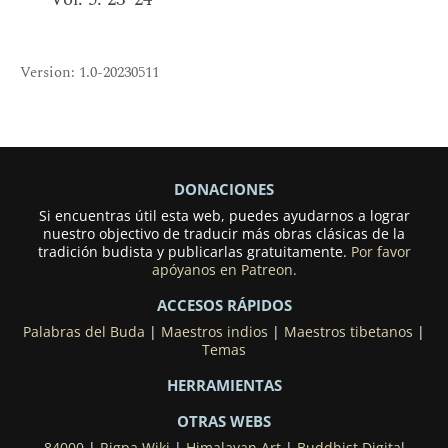
Version: 1.0-20230511
DONACIONES
Si encuentras útil esta web, puedes ayudarnos a lograr
nuestro objectivo de traducir más obras clásicas de la
tradición budista y publicarlas gratuitamente.
Por favor
apóyanos en Patreon.
ACCESOS RÁPIDOS
Palabras del Buda
|
Maestros indios
|
Maestros tibetanos
|
Temas
HERRAMIENTAS
OTRAS WEBS
84000
|
Rigpa Wiki
|
Himalayan Art
|
Buddhist Digital