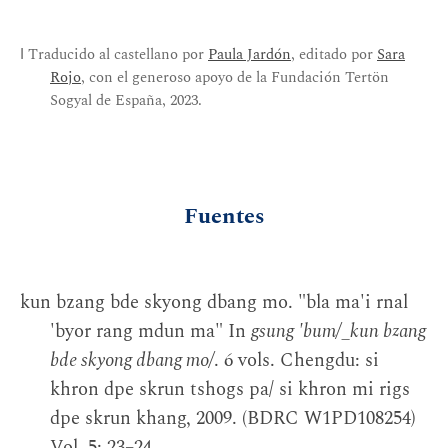
ⅼ Traducido al castellano por
Paula Jardón
, editado por
Sara
Rojo
, con el generoso apoyo de la Fundación Tertön
Sogyal de España, 2023.
Fuentes
kun bzang bde skyong dbang mo. "bla ma'i rnal
'byor rang mdun ma" In
gsung 'bum/_kun bzang
bde skyong dbang mo/
. 6 vols. Chengdu: si
khron dpe skrun tshogs pa/ si khron mi rigs
dpe skrun khang, 2009. (BDRC W1PD108254)
Vol. 5: 23–24