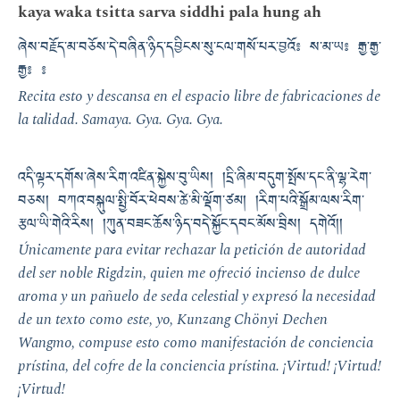
kaya waka tsitta sarva siddhi pala hung ah
ཞེས་བརྗོད་མ་བཅོས་དེ་བཞིན་ཉིད་དབྱིངས་སུ་ངལ་གསོ་པར་བྱའོ༔ ས་མ་ཡ༔ རྒྱ་རྒྱ་
རྒྱ༔ ༔
Recita esto y descansa en el espacio libre de fabricaciones de
la talidad. Samaya. Gya. Gya. Gya.
འདི་ལྟར་དགོས་ཞེས་རིག་འཛིན་སྐྱེས་བུ་ཡིས། །དྲི་ཞིམ་བདུག་སྤོས་དང་ནི་ལྷ་རེག་
བཅས། བཀའ་བསྐུལ་སྤྱི་བོར་ཕེབས་ཚེ་མི་ལྡོག་ཙམ། །རིག་པའི་སྒྲོམ་ལས་རིག་
རྩལ་ཡི་གེའི་རིས། །ཀུན་བཟང་ཆོས་ཉིད་བདེ་སྐྱོང་དབང་མོས་བྲིས། དགེའོ།།
Únicamente para evitar rechazar la petición de autoridad
del ser noble Rigdzin, quien me ofreció incienso de dulce
aroma y un pañuelo de seda celestial y expresó la necesidad
de un texto como este, yo, Kunzang Chönyi Dechen
Wangmo, compuse esto como manifestación de conciencia
prístina, del cofre de la conciencia prístina. ¡Virtud! ¡Virtud!
¡Virtud!