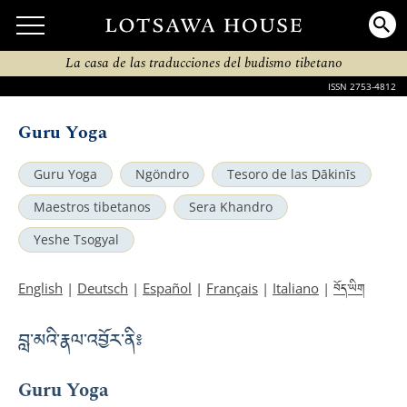
La casa de las traducciones del budismo tibetano
ISSN 2753-4812
Guru Yoga
Guru Yoga
Ngöndro
Tesoro de las Ḍākinīs
Maestros tibetanos
Sera Khandro
Yeshe Tsogyal
བོད་ཡིག
English
|
Deutsch
|
Español
|
Français
|
Italiano
|
བླ་མའི་རྣལ་འབྱོར་ནི༔
Guru Yoga