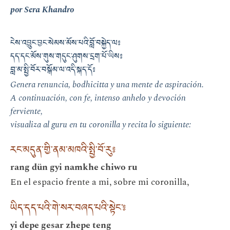
por Sera Khandro
ངེས་འབྱུང་བྱང་སེམས་མོས་པའི་བློ་བསྐྱེད་ལ༔
དད་དང་མོས་གུས་གདུང་ཤུགས་དྲག་པོ་ཡིས༔
བླ་མ་སྤྱི་བོར་བསྒོམ་ལ་འདི་སྐད་དོ༔
Genera renuncia, bodhicitta y una mente de aspiración.
A continuación, con fe, intenso anhelo y devoción
ferviente,
visualiza al guru en tu coronilla y recita lo siguiente:
རང་མདུན་གྱི་ནམ་མཁའི་སྤྱི་བོ་རུ༔
rang dün gyi namkhe chiwo ru
En el espacio frente a mi, sobre mi coronilla,
ཡིད་དད་པའི་གེ་སར་བཞད་པའི་སྟེང་༔
yi depe gesar zhepe teng