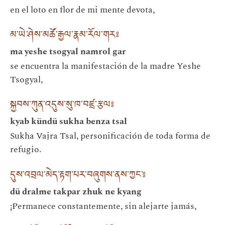
en el loto en flor de mi mente devota,
མ་ཡེ་ཤེས་མཚོ་རྒྱལ་རྣམ་རོལ་གར༔
ma yeshe tsogyal namrol gar
se encuentra la manifestación de la madre Yeshe
Tsogyal,
སྐྱབས་ཀུན་འདུས་སུ་ཁ་བཛྲ་རྩལ༔
kyab kündü sukha benza tsal
Sukha Vajra Tsal, personificación de toda forma de
refugio.
དུས་འབྲལ་མེད་རྟག་པར་བཞུགས་ནས་ཀྱང་༔
dü dralme takpar zhuk ne kyang
¡Permanece constantemente, sin alejarte jamás,