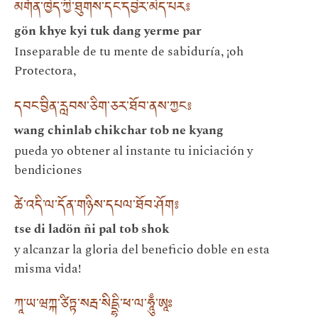
མགོན་ཁྱེད་ཀྱི་ཐུགས་དང་དབྱེར་མེད་པར༔
gön khye kyi tuk dang yerme par
Inseparable de tu mente de sabiduría, ¡oh
Protectora,
དབང་བྱིན་རླབས་ཅིག་ཅར་ཐོབ་ནས་ཀྱང༔
wang chinlab chikchar tob ne kyang
pueda yo obtener al instante tu iniciación y
bendiciones
ཚེ་འདི་ལ་དོན་གཉིས་དཔལ་ཐོབ་ཤོག༔
tse di ladön ñi pal tob shok
y alcanzar la gloria del beneficio doble en esta
misma vida!
ཀཱ་ཡ་ཝཀྐ་ཙིཏྟ་སརྦ་སིདྡྷི་ཕ་ལ་ཧཱུྃ་ཨཱཿ