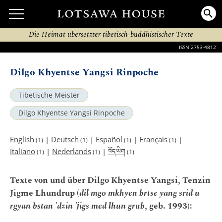
Die Heimat übersetzter tibetisch-buddhistischer Texte
ISSN 2753-4812
Dilgo Khyentse Yangsi Rinpoche
Tibetische Meister
Dilgo Khyentse Yangsi Rinpoche
English
|
Deutsch
|
Español
|
Français
|
(1)
(1)
(1)
(1)
བོད་ཡིག
Italiano
|
Nederlands
|
(1)
(1)
(1)
Texte von und über Dilgo Khyentse Yangsi, Tenzin
Jigme Lhundrup (
dil mgo mkhyen brtse yang srid u
rgyan bstan 'dzin 'jigs med lhun grub
, geb. 1993):