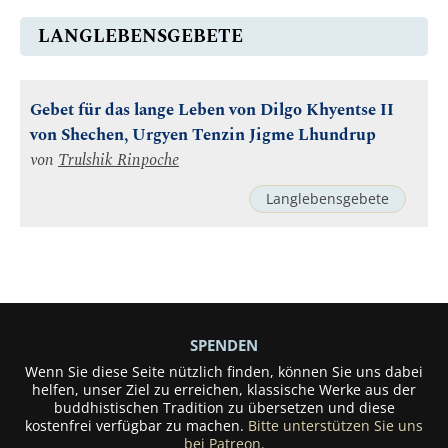
LANGLEBENSGEBETE
Gebet für das lange Leben von Dilgo Khyentse II
von Shechen, Urgyen Tenzin Jigme Lhundrup
von
Trulshik Rinpoche
Langlebensgebete
SPENDEN
Wenn Sie diese Seite nützlich finden, können Sie uns dabei
helfen, unser Ziel zu erreichen, klassische Werke aus der
buddhistischen Tradition zu übersetzen und diese
kostenfrei verfügbar zu machen.
Bitte unterstützen Sie uns
bei Patreon.