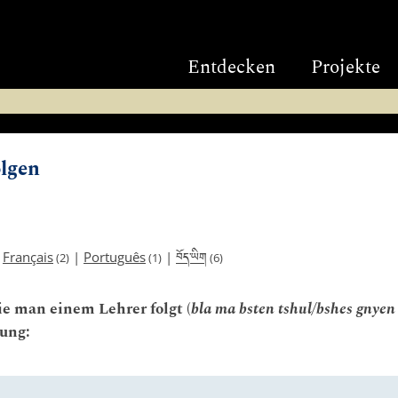
Entdecken
Projekte
lgen
བོད་ཡིག
|
Français
|
Português
|
(2)
(1)
(6)
e man einem Lehrer folgt (
bla ma bsten tshul/bshes gnyen
ung: