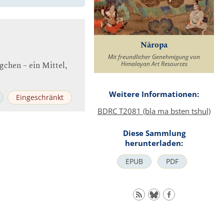
Nāropa
Mit freundlicher Genehmigung von
gchen – ein Mittel,
Himalayan Art Resources
Weitere Informationen:
Eingeschränkt
BDRC T2081 (bla ma bsten tshul)
Diese Sammlung
herunterladen:
EPUB
PDF