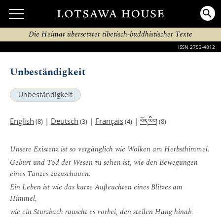
Die Heimat übersetzter tibetisch-buddhistischer Texte
ISSN 2753-4812
Unbeständigkeit
Unbeständigkeit
བོད་ཡིག
English
|
Deutsch
|
Français
|
(8)
(3)
(4)
(8)
Unsere Existenz ist so vergänglich wie Wolken am Herbsthimmel.
Geburt und Tod der Wesen zu sehen ist, wie den Bewegungen
eines Tanzes zuzuschauen.
Ein Leben ist wie das kurze Auﬂeuchten eines Blitzes am
Himmel,
wie ein Sturzbach rauscht es vorbei, den steilen Hang hinab.