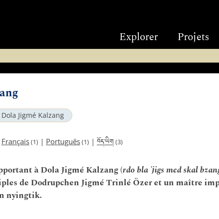
Explorer
Projets
zang
Dola Jigmé Kalzang
བོད་ཡིག
|
Français
|
Português
|
(1)
(1)
(3)
apportant à Dola Jigmé Kalzang (
rdo bla 'jigs med skal bzan
ciples de Dodrupchen Jigmé Trinlé Özer et un maître imp
n nyingtik.