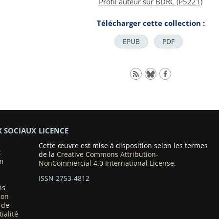
Profil auteur sur BDRC (P5221)
Télécharger cette collection :
EPUB
PDF
X SOCIAUX
LICENCE
Cette œuvre est mise à disposition selon les termes
k
de la
Creative Commons Attribution-
m
NonCommercial 4.0 International License
.
ISSN 2753-4812
ns
ion
 de
ialité