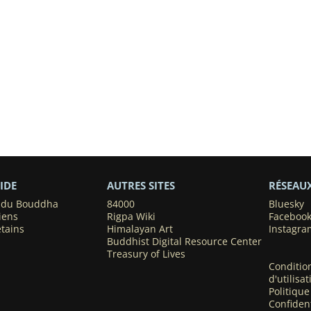
IDE
AUTRES SITES
RÉSEAU
s du Bouddha
84000
Bluesky
iens
Rigpa Wiki
Faceboo
étains
Himalayan Art
Instagra
Buddhist Digital Resource Center
Treasury of Lives
Conditio
d'utilisat
Politique
Confident