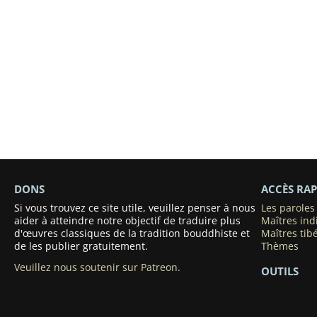
DONS
ACCÈS RAP
Si vous trouvez ce site utile, veuillez penser à nous
Les parole
aider à atteindre notre objectif de traduire plus
Maîtres ind
d'œuvres classiques de la tradition bouddhiste et
Maîtres tib
de les publier gratuitement.
Thèmes
Veuillez nous soutenir sur Patreon.
OUTILS