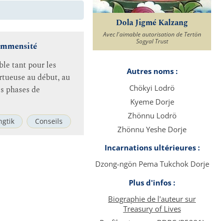
Dola Jigmé Kalzang
Avec l'aimable autorisation de Tertön
Sogyal Trust
’immensité
ble tant pour les
Autres noms :
ertueuse au début, au
Chökyi Lodrö
es phases de
Kyeme Dorje
Zhönnu Lodrö
gtik
Conseils
Zhönnu Yeshe Dorje
Incarnations ultérieures :
Dzong-ngön Pema Tukchok Dorje
Plus d'infos :
Biographie de l'auteur sur
Treasury of Lives