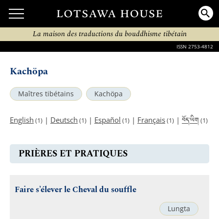
La maison des traductions du bouddhisme tibétain
ISSN 2753-4812
Kachöpa
Maîtres tibétains
Kachöpa
བོད་ཡིག
English
|
Deutsch
|
Español
|
Français
|
(1)
(1)
(1)
(1)
(1)
PRIÈRES ET PRATIQUES
Faire s’élever le Cheval du souffle
Lungta