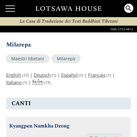
La Casa di Traduzione dei Testi Buddhisti Tibetani
ISSN 2753-4812
Milarepa
Maestri tibetani
Milarepa
English
|
Deutsch
|
Español
|
Français
|
(17)
(1)
(1)
(1)
བོད་ཡིག
Italiano
|
(1)
(17)
CANTI
Kyangpen Namkha Dzong