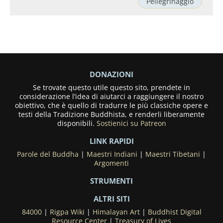
Pellegrinaggio
DONAZIONI
Se trovate questo utile questo sito, prendete in
considerazione l’idea di aiutarci a raggiungere il nostro
obiettivo, che è quello di tradurre le più classiche opere e
testi della Tradizione Buddhista, e renderli liberamente
disponibili.
Sostienici su Patreon
LINK RAPIDI
Parole del Buddha
|
Maestri Indiani
|
Maestri Tibetani
|
Argomenti
STRUMENTI
ALTRI SITI
84000
|
Rigpa Wiki
|
Himalayan Art
|
Buddhist Digital
Resource Center
|
Treasury of Lives