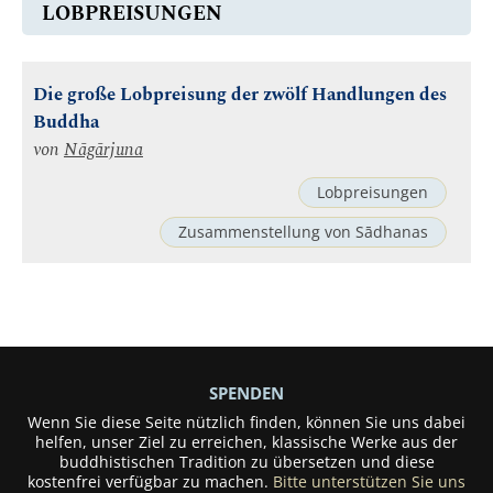
LOBPREISUNGEN
Die große Lobpreisung der zwölf Handlungen des
Buddha
von
Nāgārjuna
Lobpreisungen
Zusammenstellung von Sādhanas
SPENDEN
Wenn Sie diese Seite nützlich finden, können Sie uns dabei
helfen, unser Ziel zu erreichen, klassische Werke aus der
buddhistischen Tradition zu übersetzen und diese
kostenfrei verfügbar zu machen.
Bitte unterstützen Sie uns