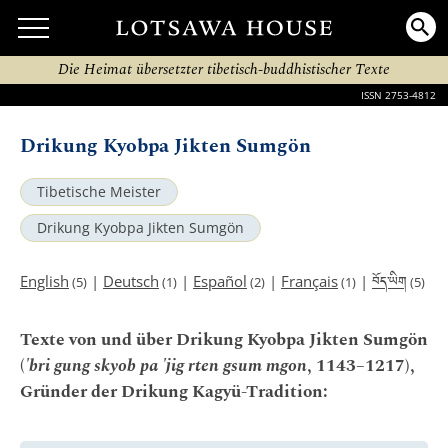
Die Heimat übersetzter tibetisch-buddhistischer Texte
ISSN 2753-4812
Drikung Kyobpa Jikten Sumgön
Tibetische Meister
Drikung Kyobpa Jikten Sumgön
བོད་ཡིག
English
|
Deutsch
|
Español
|
Français
|
(5)
(1)
(2)
(1)
(5)
Texte von und über Drikung Kyobpa Jikten Sumgön
(
'bri gung skyob pa 'jig rten gsum mgon
, 1143–1217),
Gründer der Drikung Kagyü-Tradition: