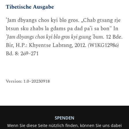
Tibetische Ausgabe
’Jam dbyangs chos kyi blo gros. „Chab gtsang rje
btsun sku zhabs la gdams pa dad pa’i sa bon" In
’Jam dbyangs chos kyi blo gros kyi gsung ’bum
. 12 Bde.
Bir, H.P.: Khyentse Labrang, 2012. (W1KG12986)
Bd. 8: 269–271
Version: 1.0–20230918
SPENDEN
Wenn Sie diese Seite nützlich finden, können Sie uns dabei