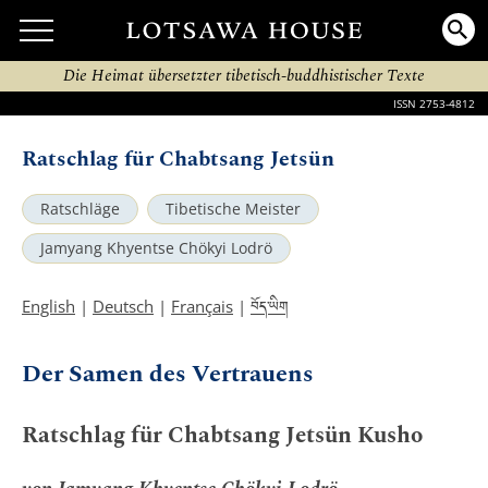
Die Heimat übersetzter tibetisch-buddhistischer Texte
ISSN 2753-4812
Ratschlag für Chabtsang Jetsün
Ratschläge
Tibetische Meister
Jamyang Khyentse Chökyi Lodrö
བོད་ཡིག
English
|
Deutsch
|
Français
|
Der Samen des Vertrauens
Ratschlag für Chabtsang Jetsün Kusho