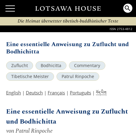
Die Heimat übersetzter tibetisch-buddhistischer Texte
ISSN 2753-4812
Eine essentielle Anweisung zu Zuflucht und
Bodhichitta
Zuflucht
Bodhicitta
Commentary
Tibetische Meister
Patrul Rinpoche
བོད་ཡིག
English
|
Deutsch
|
Français
|
Português
|
Eine essentielle Anweisung zu Zuflucht
und Bodhichitta
von Patrul Rinpoche