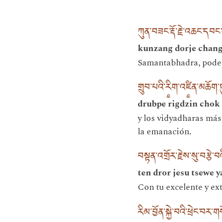
ཀུན་བཟང་རྡོ་རྗེ་འཆང་དབང་པ༵
kunzang dorje chan
Samantabhadra, pode
གྲུབ་པའི་རི༵ག་འཛི༵ན་མཆོག་
drubpe rigdzin chok 
y los vidyadharas má
la emanación.
བསྟན་འགྲོར་རྗེས་སུ་བརྩེ་
ten dror jesu tsewe y
Con tu excelente y ex
རིམ་བྱོན་སྐྱེ་བའི་ཕྲེང་བར