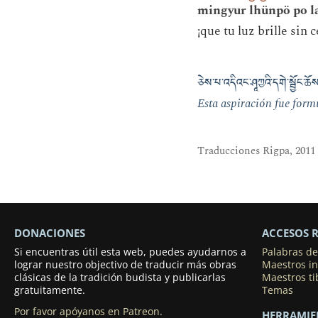
mingyur lhünpö po la
¡que tu luz brille sin
ཅེས་པ་འདིའང་ཤཱཀྱའི་དགེ་སྦྱོང་ཆོས
Esta aspiración fue form
Traducciones Rigpa, 2011
DONACIONES
ACCESOS 
Si encuentras útil esta web, puedes ayudarnos a
Palabras d
lograr nuestro objectivo de traducir más obras
Maestros in
clásicas de la tradición budista y publicarlas
Maestros t
gratuitamente.
Temas
Por favor apóyanos en Patreon.
HERRAMIE