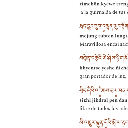
rimchön kyewe tren
¡a la guirnalda de tus
རྨད་བྱུང་ཐུབ་བ༵སྟན་ལུང་རྟོ
mejung tubten lungt
Maravillosa encarnaci
མཁྱེན་བརྩེའི་ཡེ་ཤེས་ཉི་གཞོན
khyentse yeshe ñizh
gran portador de luz,
སྲིད་ཞིའི་འཇི༵གས་བྲལ༵་ཕན
sizhi jikdral pen da
libre de todos los mie
མི་འགྱུར་ལྷུན༵་པོ༵འི་སྤོ་ལ་ར