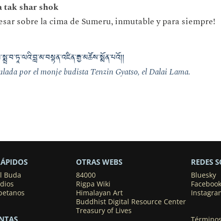
 tak shar shok
 cesar sobre la cima de Sumeru, inmutable y para siempre!
་སྨྲ་བ་ཏཱ་ལའི་བླ་མ་བསྟན་འཛིན་རྒྱ་མཚོས་སྨོན་པའོ། །
ulada por el monje budista Tenzin Gyatso, el Dalai Lama.
RÁPIDOS
OTRAS WEBS
REDES S
el Buda
84000
Bluesky
dios
Rigpa Wiki
Faceboo
ibetanos
Himalayan Art
Instagra
Buddhist Digital Resource Center
Treasury of Lives
NTAS
Términos