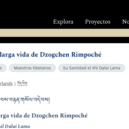
Explora
Proyectos
No
 larga vida de Dzogchen Rimpoché
a
Maestros tibetanos
Su Santidad el XIV Dalai Lama
བོད་ཡིག
rlands
|
འི་ཞབས་བརྟན་གསོལ་འདེབས།
larga vida de Dzogchen Rimpoché
d el Dalai Lama