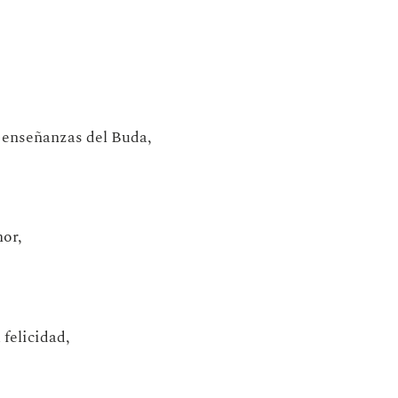
s enseñanzas del Buda,
mor,
 felicidad,