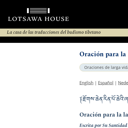
La casa de las traducciones del budismo tibetano
Oración para la
Oraciones de larga vid
English
|
Español
|
Nede
༈ རྫོགས་ཆེན་རིན་པོ་ཆེ
Oración para la 
Escrita por Su Santida