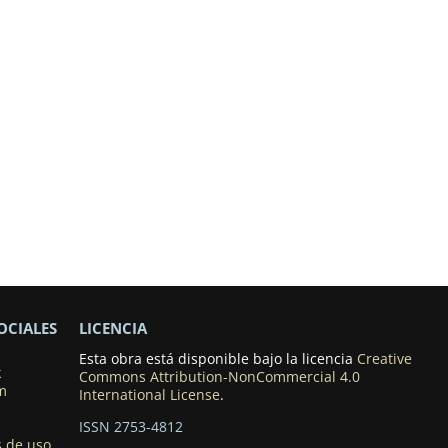
OCIALES
LICENCIA
Esta obra está disponible bajo la licencia
Creative
k
Commons Attribution-NonCommercial 4.0
m
International License
.
ISSN 2753-4812
 de uso