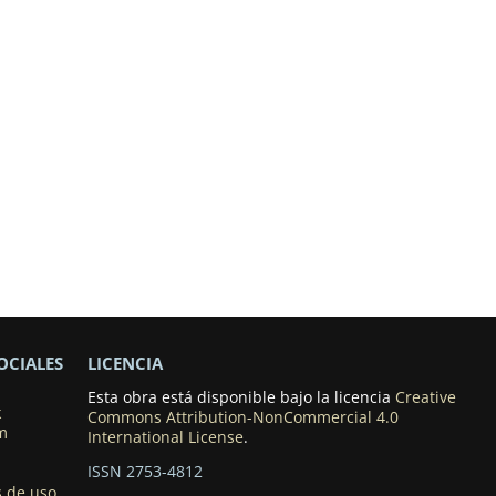
OCIALES
LICENCIA
Esta obra está disponible bajo la licencia
Creative
k
Commons Attribution-NonCommercial 4.0
m
International License
.
ISSN 2753-4812
 de uso