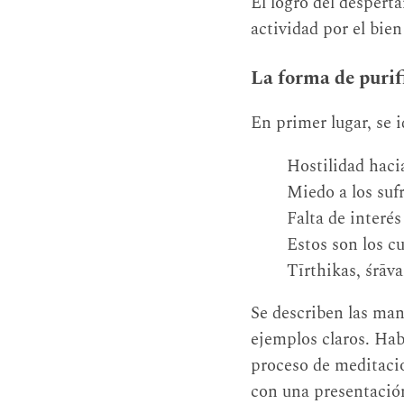
El logro del desperta
actividad por el bien
La forma de puri
En primer lugar, se 
Hostilidad haci
Miedo a los suf
Falta de interés
Estos son los c
Tīrthikas, śrāva
Se describen las man
ejemplos claros. Hab
proceso de meditació
con una presentación