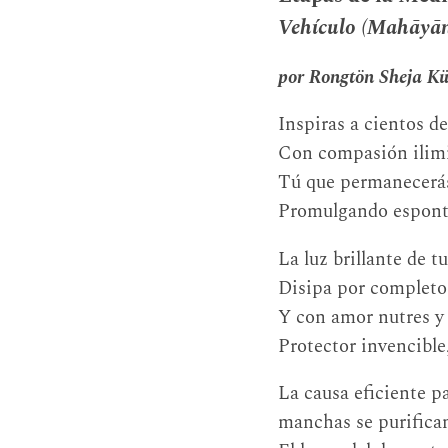
Vehículo (Mahāyān
por Rongtön Sheja Kü
Inspiras a cientos d
Con compasión ilimit
Tú que permanecerás 
Promulgando espontá
La luz brillante de t
Disipa por completo 
Y con amor nutres y 
Protector invencible
La causa eficiente pa
manchas se purifican,