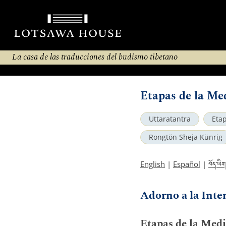
La casa de las traducciones del budismo tibetano
Etapas de la Me
Uttaratantra
Etap
Rongtön Sheja Künrig
བོད་ཡིག
English
|
Español
|
Adorno a la Inte
Etapas de la Medi