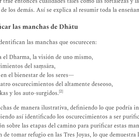
r trae entonces cualidades tales como las fortalezas y la
 de los demás. Así se explica al resumir toda la enseña
ficar las manchas de Dhātu
identifican las manchas que oscurecen:
a el Dharma, la visión de uno mismo,
rimientos del saṃsāra,
 en el bienestar de los seres—
uatro oscurecimientos del altamente deseoso,
[2]
kas y los auto-surgidos.
chas de manera ilustrativa, definiendo lo que podría i
iendo así identificado los oscurecimientos a ser purific
n sobre las etapas del camino para purificar estas ma
 de tomar refugio en las Tres Joyas, lo que demuestra 