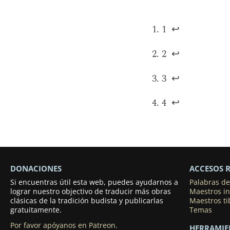
1
↩
2
↩
3
↩
4
↩
DONACIONES
ACCESOS 
Si encuentras útil esta web, puedes ayudarnos a
Palabras d
lograr nuestro objectivo de traducir más obras
Maestros in
clásicas de la tradición budista y publicarlas
Maestros t
gratuitamente.
Temas
Por favor apóyanos en Patreon.
HERRAMIE