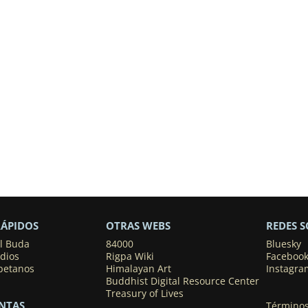
RÁPIDOS
OTRAS WEBS
REDES S
el Buda
84000
Bluesky
dios
Rigpa Wiki
Faceboo
ibetanos
Himalayan Art
Instagra
Buddhist Digital Resource Center
Treasury of Lives
NTAS
Términos