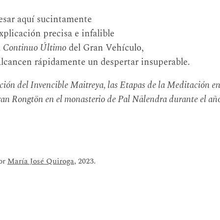
resar aquí sucintamente
plicación precisa e infalible
l
Continuo Último
del Gran Vehículo,
alcancen rápidamente un despertar insuperable.
ción del Invencible Maitreya, las Etapas de la Meditación e
ran Rongtön en el monasterio de Pal Nālendra durante el añ
por
María José Quiroga
, 2023.