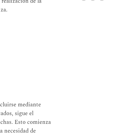
 realización de la
nza.
ncluirse mediante
ados, sigue el
nchas. Esto comienza
la necesidad de