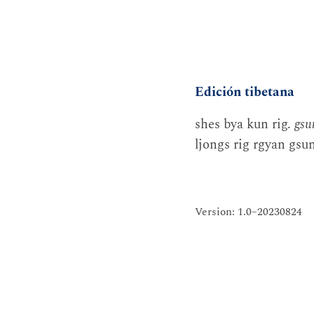
Edición tibetana
shes bya kun rig.
gsu
ljongs rig rgyan gsu
Version: 1.0–20230824