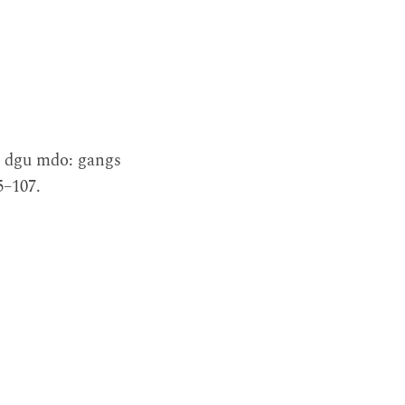
e dgu mdo: gangs
5–107.