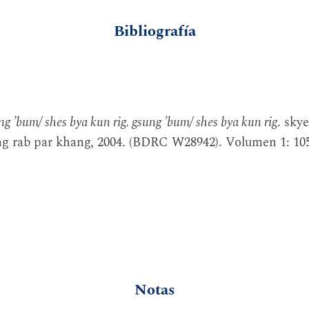
Bibliografía
ng ’bum/ shes bya kun rig. gsung ’bum/ shes bya kun rig
. sky
ng rab par khang, 2004. (BDRC W28942). Volumen 1: 10
Notas