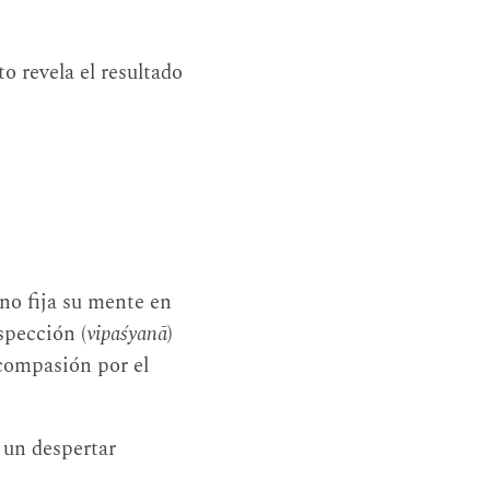
o revela el resultado
uno fija su mente en
spección (
vipaśyanā
)
 compasión por el
 un despertar