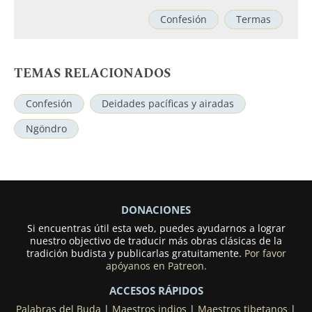
Confesión
Termas
TEMAS RELACIONADOS
Confesión
Deidades pacíficas y airadas
Ngöndro
DONACIONES
Si encuentras útil esta web, puedes ayudarnos a lograr
nuestro objectivo de traducir más obras clásicas de la
tradición budista y publicarlas gratuitamente.
Por favor
apóyanos en Patreon.
ACCESOS RÁPIDOS
Palabras del Buda
|
Maestros indios
|
Maestros tibetanos
|