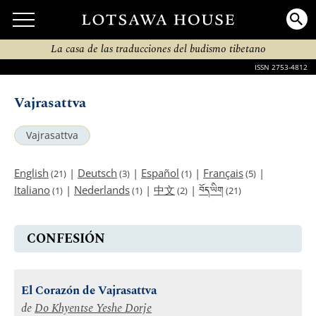
La casa de las traducciones del budismo tibetano
ISSN 2753-4812
Vajrasattva
Vajrasattva
English
|
Deutsch
|
Español
|
Français
|
(21)
(3)
(1)
(5)
བོད་ཡིག
Italiano
|
Nederlands
|
中文
|
(1)
(1)
(2)
(21)
CONFESIÓN
El Corazón de Vajrasattva
de
Do Khyentse Yeshe Dorje