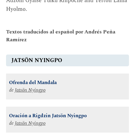
Adzom Gyalse Tulku Rinpoche and Terton Lama
Hyolmo.
Textos traducidos al español por Andrés Peña
Ramírez
JATSÖN NYINGPO
Ofrenda del Mandala
de
Jatsön Nyingpo
Oración a Rigdzin Jatsön Nyingpo
de
Jatsön Nyingpo