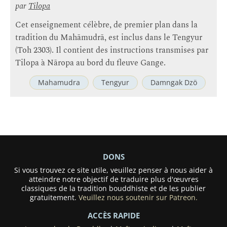
par
Tilopa
Cet enseignement célèbre, de premier plan dans la
tradition du Mahāmudrā, est inclus dans le Tengyur
(Toh 2303). Il contient des instructions transmises par
Tilopa à Nāropa au bord du fleuve Gange.
Mahamudra
Tengyur
Damngak Dzö
DONS
Si vous trouvez ce site utile, veuillez penser à nous aider à
atteindre notre objectif de traduire plus d'œuvres
classiques de la tradition bouddhiste et de les publier
gratuitement.
Veuillez nous soutenir sur Patreon.
ACCÈS RAPIDE