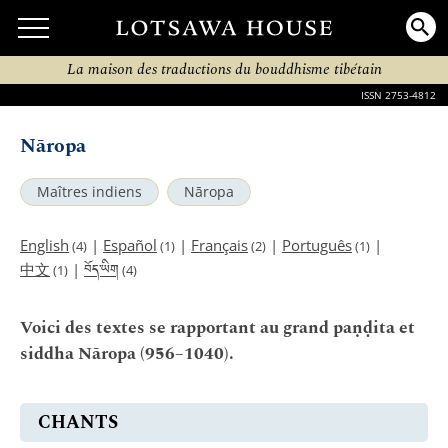
La maison des traductions du bouddhisme tibétain
ISSN 2753-4812
Nāropa
Maîtres indiens
Nāropa
English
|
Español
|
Français
|
Português
|
(4)
(1)
(2)
(1)
བོད་ཡིག
中文
|
(1)
(4)
Voici des textes se rapportant au grand paṇḍita et
siddha Nāropa (956–1040).
CHANTS