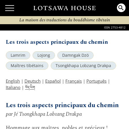
La maison des traductions du bouddhisme tibétain
ISSN 2753-4812
Les trois aspects principaux du chemin
Lamrim
Lojong
Damngak Dzö
Maîtres tibétains
Tsongkhapa Lobzang Drakpa
English
|
Deutsch
|
Español
|
Français
|
Português
|
བོད་ཡིག
Italiano
|
Les trois aspects principaux du chemin
par Jé Tsongkhapa Lobzang Drakpa
Hommage aux maîtres, nobles et précieux !