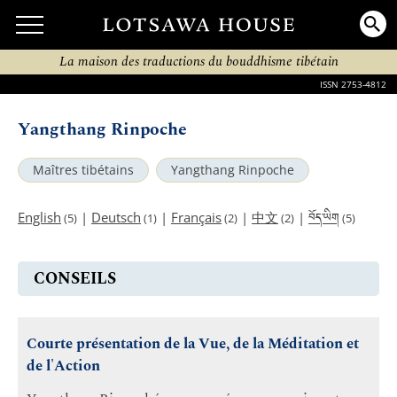
La maison des traductions du bouddhisme tibétain
ISSN 2753-4812
Yangthang Rinpoche
Maîtres tibétains
Yangthang Rinpoche
བོད་ཡིག
English
|
Deutsch
|
Français
|
中文
|
(5)
(1)
(2)
(2)
(5)
CONSEILS
Courte présentation de la Vue, de la Méditation et
de l'Action