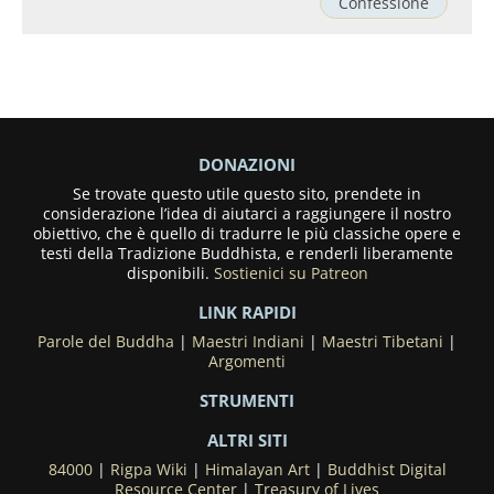
Confessione
DONAZIONI
Se trovate questo utile questo sito, prendete in
considerazione l’idea di aiutarci a raggiungere il nostro
obiettivo, che è quello di tradurre le più classiche opere e
testi della Tradizione Buddhista, e renderli liberamente
disponibili.
Sostienici su Patreon
LINK RAPIDI
Parole del Buddha
|
Maestri Indiani
|
Maestri Tibetani
|
Argomenti
STRUMENTI
ALTRI SITI
84000
|
Rigpa Wiki
|
Himalayan Art
|
Buddhist Digital
Resource Center
|
Treasury of Lives