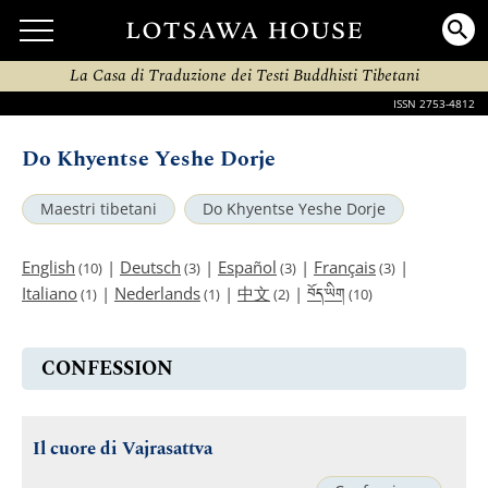
La Casa di Traduzione dei Testi Buddhisti Tibetani
ISSN 2753-4812
Do Khyentse Yeshe Dorje
Maestri tibetani
Do Khyentse Yeshe Dorje
English
|
Deutsch
|
Español
|
Français
|
(10)
(3)
(3)
(3)
བོད་ཡིག
Italiano
|
Nederlands
|
中文
|
(1)
(1)
(2)
(10)
CONFESSION
Il cuore di Vajrasattva