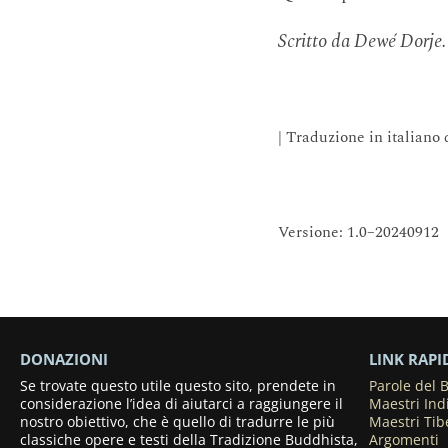
Scritto da Dewé Dorje.
| Traduzione in italiano
Versione: 1.0–20240912
DONAZIONI
LINK RAPI
Se trovate questo utile questo sito, prendete in
Parole del
considerazione l’idea di aiutarci a raggiungere il
Maestri Ind
nostro obiettivo, che è quello di tradurre le più
Maestri Tib
classiche opere e testi della Tradizione Buddhista,
Argomenti