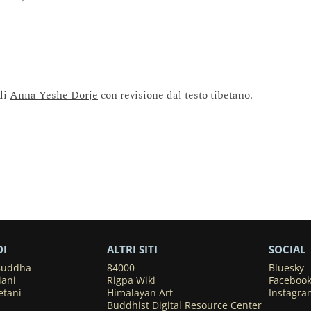
 di
Anna Yeshe Dorje
con revisione dal testo tibetano.
DI
ALTRI SITI
SOCIAL
 Buddha
84000
Bluesky
iani
Rigpa Wiki
Faceboo
etani
Himalayan Art
Instagra
Buddhist Digital Resource Center