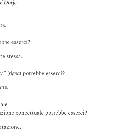
é Dorje
ra.
ebbe esserci?
e stessa.
a” (
rigpa
) potrebbe esserci?
one.
ale
ruzione concettuale potrebbe esserci?
itazione.