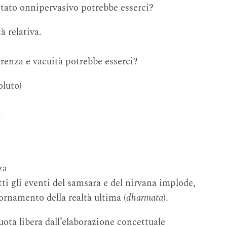
stato onnipervasivo potrebbe esserci?
à relativa.
renza e vacuità potrebbe esserci?
oluto)
.
za
utti gli eventi del samsara e del nirvana implode,
ornamento della realtà ultima (
dharmata
).
ota libera dall’elaborazione concettuale