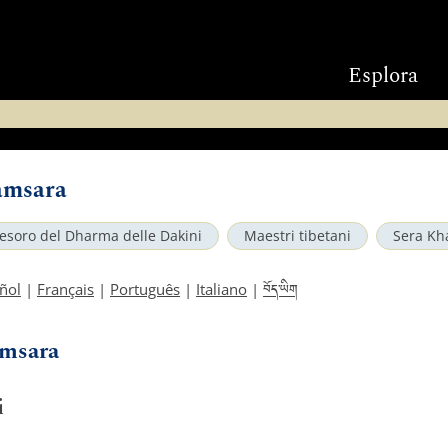
Esplora
amsara
Tesoro del Dharma delle Dakini
Maestri tibetani
Sera Kh
བོད་ཡིག
ñol
|
Français
|
Português
|
Italiano
|
amsara
i