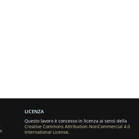
LICENZA
Questo lavoro è concesso in licenza ai sensi della
k
Creative Commons Attribution-NonCommercial 4.0
m
International License
.