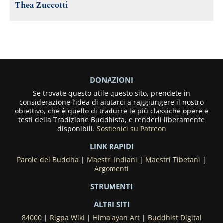
Thea Zuccotti
DONAZIONI
Se trovate questo utile questo sito, prendete in
considerazione l’idea di aiutarci a raggiungere il nostro
obiettivo, che è quello di tradurre le più classiche opere e
testi della Tradizione Buddhista, e renderli liberamente
disponibili.
Sostienici su Patreon
LINK RAPIDI
Parole del Buddha
|
Maestri Indiani
|
Maestri Tibetani
|
Argomenti
STRUMENTI
ALTRI SITI
84000
|
Rigpa Wiki
|
Himalayan Art
|
Buddhist Digital