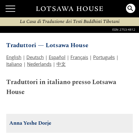
La Casa di Traduzione dei Testi Buddhisti Tibetani
ISSN 2753-4812
Traduttori — Lotsawa House
English
|
Deutsch
|
Español
|
Français
|
Português
|
Italiano
|
Nederlands
|
中文
Traduttori in italiano presso Lotsawa
House
Anna Yeshe Dorje