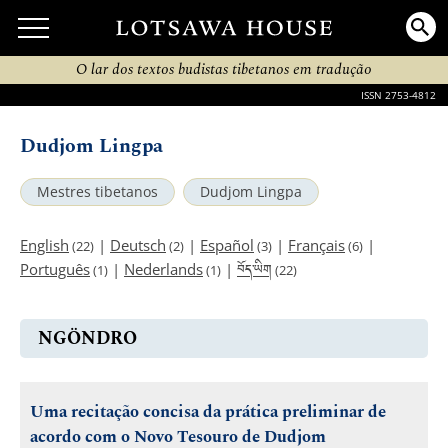
O lar dos textos budistas tibetanos em tradução
ISSN 2753-4812
Dudjom Lingpa
Mestres tibetanos
Dudjom Lingpa
English
|
Deutsch
|
Español
|
Français
|
(22)
(2)
(3)
(6)
བོད་ཡིག
Português
|
Nederlands
|
(1)
(1)
(22)
NGÖNDRO
Uma recitação concisa da prática preliminar de
acordo com o Novo Tesouro de Dudjom