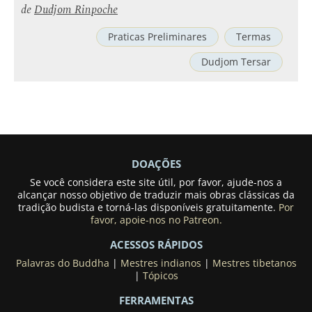
de
Dudjom Rinpoche
Praticas Preliminares
Termas
Dudjom Tersar
DOAÇÕES
Se você considera este site útil, por favor, ajude-nos a
alcançar nosso objetivo de traduzir mais obras clássicas da
tradição budista e torná-las disponíveis gratuitamente.
Por
favor, apoie-nos no Patreon.
ACESSOS RÁPIDOS
Palavras do Buddha
|
Mestres indianos
|
Mestres tibetanos
|
Tópicos
FERRAMENTAS