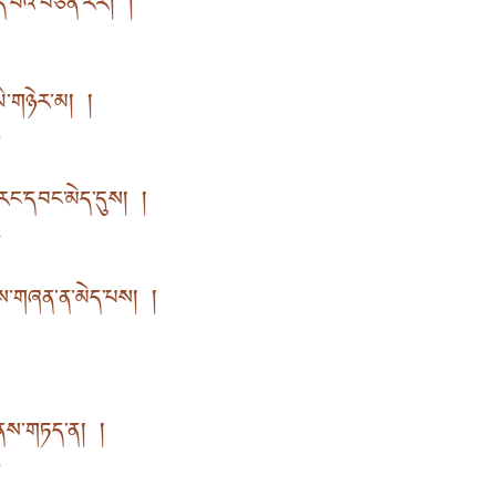
ིད་པའི་བཙོན་རར། །
中
ཡི་གཉེར་མ། །
纹
་རང་དབང་མེད་དུས། །
时
གས་གཞན་ན་མེད་པས། །
处
ང་ནས་གཏད་ན། །
信