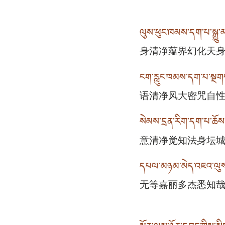
ལུས་ཕུང་ཁམས་དག་པ་སྒྱུ་མའ
身清净蕴界幻化天
ངག་རླུང་ཁམས་དག་པ་སྔགས
语清净风大密咒自
སེམས་དྲན་རིག་དག་པ་ཆོས་ས
意清净觉知法身坛
དཔལ་མཉམ་མེད་འཇའ་ལུས་རྡོ
无等嘉丽多杰悉知