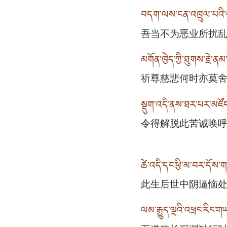
བདག་ལས་ངན་འཁྲུལ་པའི་ད
吾当不为恶业所扰
མགོན་ཁྱེད་ཀྱི་ཐུགས་རྗེ་
祈尊慈悲何时亦莫
སྡུག་འདི་ནས་ཐར་པར་མཛོད་ཅ
令得解脱此苦诚唤
ཚེ་འདི་དང་ཕྱི་མ་བར་དོས་
此生后世中阴逼恼
ལམ་རྒྱུད་ལྔའི་འཕྲང་རིང་