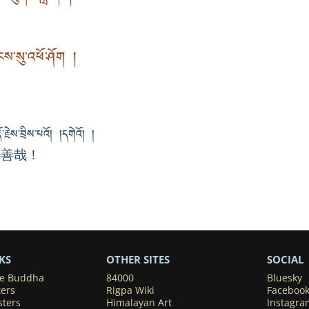
界
ིངས་སུ་འཕོ་ཤོག །
界
རྗེས་བྲིས་པའོ། །དགེའོ། །
，善哉！
KS
OTHER SITES
SOCIAL
he Buddha
84000
Bluesky
ters
Rigpa Wiki
Faceboo
sters
Himalayan Art
Instagra