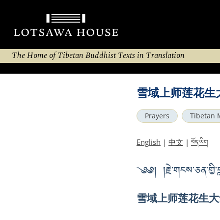
The Home of Tibetan Buddhist Texts in Translation
雪域上师莲花生
Prayers
Tibetan 
བོད་ཡིག
English
|
中文
|
༄༅། །རྗེ་གངས་ཅན་གྱི་བླ་
雪域上师莲花生大