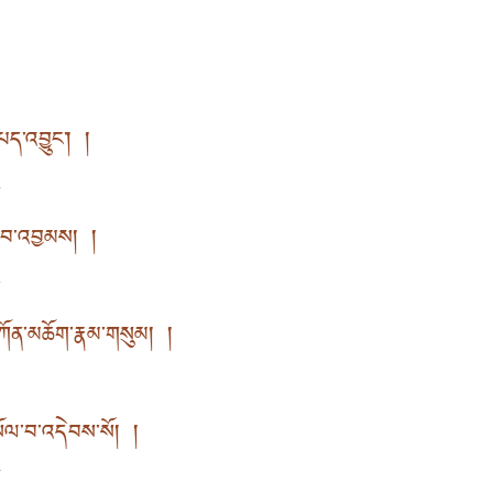
་པད་འབྱུང་། །
生
ོ་རབ་འབྱམས། །
尊
་དཀོན་མཆོག་རྣམ་གསུམ། །
众
སོལ་བ་འདེབས་སོ། །
请