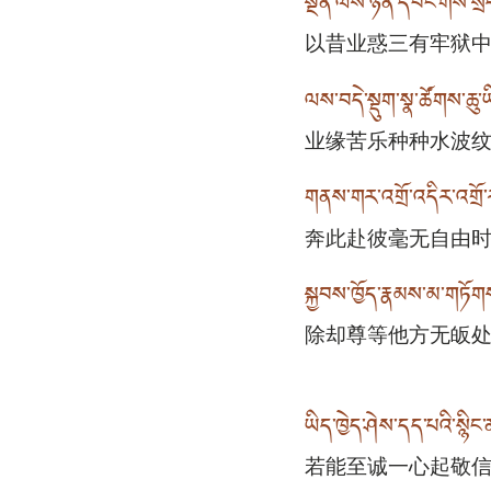
སྔོན་ལས་ཉོན་དབང་གིས་སྲ
以昔业惑三有牢狱
ལས་བདེ་སྡུག་སྣ་ཚོགས་ཆུ་
业缘苦乐种种水波
གནས་གར་འགྲོ་འདིར་འགྲོ
奔此赴彼毫无自由
སྐྱབས་ཁྱོད་རྣམས་མ་གཏོ
除却尊等他方无皈
ཡིད་ཁྱེད་ཤེས་དད་པའི་སྙི
若能至诚一心起敬