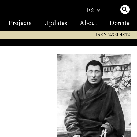
中文
Projects
Updates
About
Donate
ISSN 2753-4812