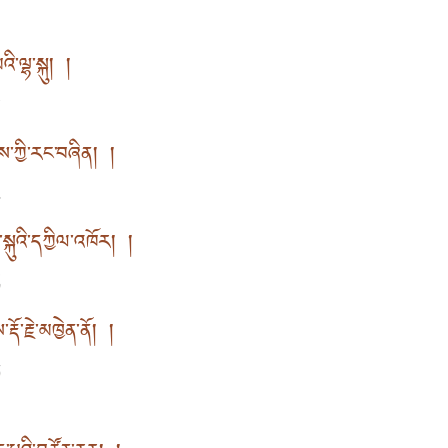
ི་ལྷ་སྐུ། །
身
་ཀྱི་རང་བཞིན། །
性
ྐུའི་དཀྱིལ་འཁོར། །
城
་རྗེ་མཁྱེན་ནོ། །
哉