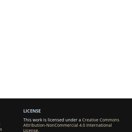
LICENSE
This work is licensed under a
Creative Commons
k
Attribution-NonCommercial 4.0 International
m
License
.