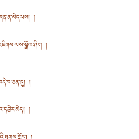
时
་གཞན་ན་མེད་པས། །
护
འཇིགས་ལས་སྒྲོལ་ཤིག །
畏
དེ་བ་ཅན་དུ། །
国
འ་དབྱེར་མེད། །
别
འི་ཐུགས་ཀློང་། །