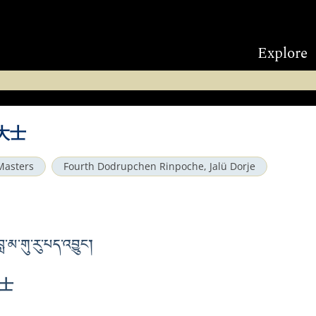
Explore
大士
Masters
Fourth Dodrupchen Rinpoche, Jalü Dorje
མ་གུ་རུ་པད་འབྱུང་།
士