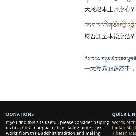
大恩根本上师之心
བདག་རང་རིག་ཆོས་ཀྱི་དབྱ
愿吾迁至本觉之法
ཅེས་དཔལ་མཉམ་མེད་འཇའ་ལུས་རྡོ་
—无等嘉丽多杰书
DONATIONS
QUICK LIN
If you find this site useful, please consider helping
Words of t
us to achieve our goal of translating more classic
Indian Mas
works from the Buddhist tradition and making
Tibetan Ma