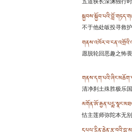
五道狭长深渊独行
སྐྱབས་སྐྱོབ་པའི་བློ་གཏད
不于他处皈投寻救
གནས་འཁོར་བ་ངན་འགྲོའི་
愿脱轮回恶趣之怖
གནས་དག་པའི་ཞིང་མཆོག་བ
清净刹土殊胜极乐
མགོན་ཨོ་རྒྱན་པདྨ་སྣང་མཐ
怙主莲师弥陀本无
དཔལ་དྲིན་ཆེན་རྩ་བའི་བླ་མ