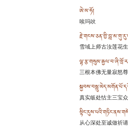
ཨེ་མ་ཧོ།
唉玛吙
རྗེ་གངས་ཅན་གྱི་བླ་མ་གུ་རུ
雪域上师古汝莲花
ལྷ་རྩ་གསུམ་རྒྱལ་བ་ཞི་ཁྲ
三根本佛无量寂怒
སྐྱབས་བསླུ་མེད་མགོན་པོ
真实皈处怙主三宝
སྙིང་རུས་པའི་གཏིང་ནས་ག
从心深处至诚做祈