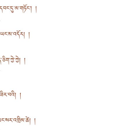
བང་དུ་མ་གཏོང་། །
乱
ནམ་ཡང་མ་འདོར། །
舍
ིག་ཀྱེ་ཀྱེ། །
呼
གཟིར་བའི། །
处
གཡང་སར་འགྲིམ་ཚེ། །