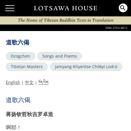
The Home of Tibetan Buddhist Texts in Translation
ISSN 2753-4812
道歌六偈
Dzogchen
Songs and Poems
Tibetan Masters
Jamyang Khyentse Chökyi Lodrö
བོད་ཡིག
English
|
中文
|
道歌六偈
蒋扬钦哲秋吉罗卓造
啊耶！