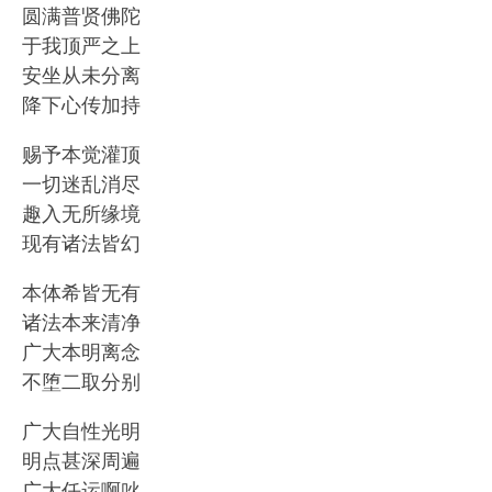
圆满普贤佛陀
于我顶严之上
安坐从未分离
降下心传加持
赐予本觉灌顶
一切迷乱消尽
趣入无所缘境
现有诸法皆幻
本体希皆无有
诸法本来清净
广大本明离念
不堕二取分别
广大自性光明
明点甚深周遍
广大任运啊吙