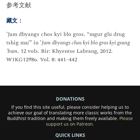
参考文献
藏文：
’Jam dbyangs chos kyi blo gros. “mgur glu drug
tshig ma/” in ’
Jam dbyangs chos kyi blo gros kyi gsung
’bum
. 12 vols. Bir: Khyentse Labrang, 2012.
W1KG12986. Vol. 8: 441–442
DONATIONS
If you find this site useful, please consider helping us to
achieve our goal of translating more classic works from the
Buddhist tradition and making them freely available.
Please
support us on Patreon.
QUICK LINKS