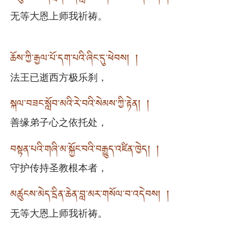
无等大恩上师我祈祷。
ཆོས་ཀྱི་རྒྱལ་པོ་དག་པའི་ཞིང་དུ་ཕེབས། །
法王已逝西方极乐刹，
སྐལ་བཟང་སློབ་མའི་རེ་བའི་སེམས་ཀྱི་རྟེན། །
善缘弟子心之依托处，
བསྟན་པའི་གཞི་མ་སྐྱོང་བའི་བརྒྱུད་འཛིན་ཁྱེད། །
守护传持圣教根本者，
མཚུངས་མེད་དྲིན་ཆེན་བླ་མར་གསོལ་བ་འདེབས། །
无等大恩上师我祈祷。