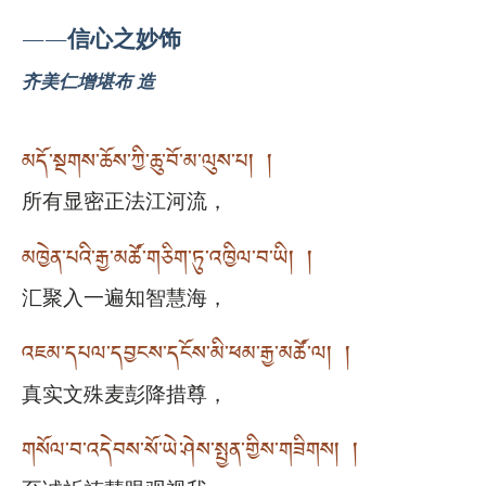
——信心之妙饰
齐美仁增堪布 造
མདོ་སྔགས་ཆོས་ཀྱི་ཆུ་བོ་མ་ལུས་པ། །
所有显密正法江河流，
མཁྱེན་པའི་རྒྱ་མཚོ་གཅིག་ཏུ་འཁྱིལ་བ་ཡི། །
汇聚入一遍知智慧海，
འཇམ་དཔལ་དབྱངས་དངོས་མི་ཕམ་རྒྱ་མཚོ་ལ། །
真实文殊麦彭降措尊，
གསོལ་བ་འདེབས་སོ་ཡེ་ཤེས་སྤྱན་གྱིས་གཟིགས། །