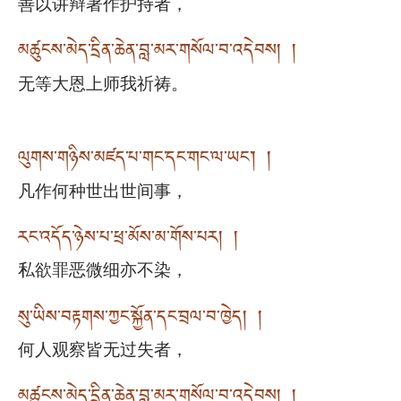
善以讲辩著作护持者，
མཚུངས་མེད་དྲིན་ཆེན་བླ་མར་གསོལ་བ་འདེབས། །
无等大恩上师我祈祷。
ལུགས་གཉིས་མཛད་པ་གང་དང་གང་ལ་ཡང་། །
凡作何种世出世间事，
རང་འདོད་ཉེས་པ་ཕྲ་མོས་མ་གོས་པར། །
私欲罪恶微细亦不染，
སུ་ཡིས་བརྟགས་ཀྱང་སྐྱོན་དང་བྲལ་བ་ཁྱེད། །
何人观察皆无过失者，
མཚུངས་མེད་དྲིན་ཆེན་བླ་མར་གསོལ་བ་འདེབས། །