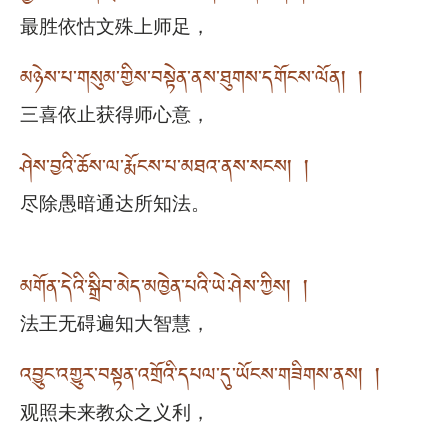
最胜依怙文殊上师足，
མཉེས་པ་གསུམ་གྱིས་བསྟེན་ནས་ཐུགས་དགོངས་ལོན། །
三喜依止获得师心意，
ཤེས་བྱའི་ཆོས་ལ་རྨོངས་པ་མཐའ་ནས་སངས། །
尽除愚暗通达所知法。
མགོན་དེའི་སྒྲིབ་མེད་མཁྱེན་པའི་ཡེ་ཤེས་ཀྱིས། །
法王无碍遍知大智慧，
འབྱུང་འགྱུར་བསྟན་འགྲོའི་དཔལ་དུ་ཡོངས་གཟིགས་ནས། །
观照未来教众之义利，