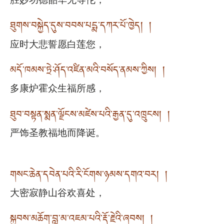
胜妙功德韶华无等伦，
ཐུགས་བསྐྱེད་དུས་བབས་པདྨ་དཀར་པོ་ཁྱེད། །
应时大悲誓愿白莲您，
མདོ་ཁམས་ཏྲེ་ཤོད་འཛིན་མའི་བསོད་ནམས་ཀྱིས། །
多康炉霍众生福所感，
ཐུབ་བསྟན་སྨན་ལྗོངས་མཛེས་པའི་རྒྱན་དུ་འཁྲུངས། །
严饰圣教福地而降诞。
གསང་ཆེན་དབེན་པའི་རི་ངོགས་ཉམས་དགའ་བར། །
大密寂静山谷欢喜处，
སྐྱབས་མཆོག་བླ་མ་འཇམ་པའི་རྡོ་རྗེའི་ཞབས། །