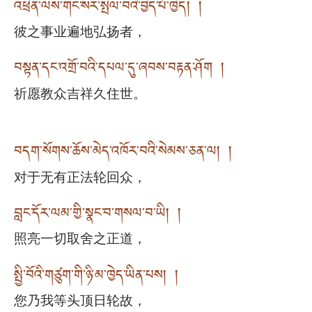
འཕྲིན་ལས་གང་སར་སྤེལ་བའི་བྱེད་པོ་ཁྱེད། །
彼之事业遍地弘扬者，
བསྟན་དང་འགྲོ་བའི་དཔལ་དུ་ཞབས་བརྟན་ཤོག །
祈愿教众吉祥久住世。
བདག་སོགས་ཆོས་མེད་འཁོར་བའི་སེམས་ཅན་ལ། །
对于无有正法轮回众，
བླང་དོར་ལམ་གྱི་སྣང་བ་གསལ་བ་ཡི། །
照亮一切取舍之正道，
སྤྱི་བོའི་གཙུག་གི་ཉི་མ་ཁྱེད་ཡིན་པས། །
您乃我等头顶日轮故，