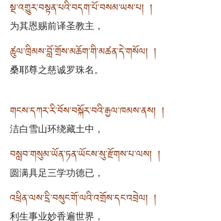
སྔ་འགྱུར་བསྟན་པའི་བདག་པོ་བསམ་ཡས་པ། །
为其恩赐前译圣教主，
ཚུལ་ཁྲིམས་བློ་གྲོས་མཆོག་གི་མཚན་དེ་གསོལ། །
桑耶尊之慈诚罗珠名。
གངས་དཀར་རི་བོས་བསྐོར་བའི་རྒྱལ་ཁམས་ནས། །
洁白雪山环绕藏土中，
བསླབ་གསུམ་ཡོན་ཏན་ཡོངས་སུ་རྫོགས་པ་ལས། །
圆满具足三学功德已，
འཕྲིན་ལས་དྲི་བསུང་གོ་ལའི་འགྲོས་དང་འབྲེལ། །
利生事业妙香遍世界，