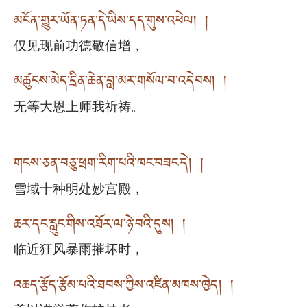
མངོན་གྱུར་ཡོན་ཏན་དེ་ཡིས་དད་གུས་འཕེལ། །
仅见现前功德敬信增，
མཚུངས་མེད་དྲིན་ཆེན་བླ་མར་གསོལ་བ་འདེབས། །
无等大恩上师我祈祷。
གངས་ཅན་བཅུ་ཕྲག་རིག་པའི་ཁང་བཟང་དེ། །
雪域十种明处妙宫殿，
ཆར་དང་རླུང་གིས་འཐོར་ལ་ཉེ་བའི་དུས། །
临近狂风暴雨摧坏时，
འཆད་རྩོད་རྩོམ་པའི་ཐབས་ཀྱིས་འཛིན་མཁས་ཁྱེད། །