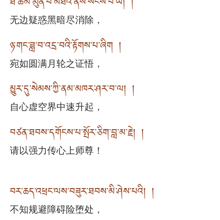
ཐེ་ཚོམ་མུན་པ་མཐའ་ནས་སངས་བ་ཡི། །
无边疑惑黑暗尽消除，
ཉ་གང་ཟླ་བ་འདྲ་བའི་རྟོགས་པ་ཞིག །
宛如圆满月轮之证悟，
མྱུར་དུ་སེམས་ཀྱི་ནམ་མཁར་ཤར་བ་ལ། །
自心虚空界中速升起，
བཙན་ཐབས་དགོངས་པ་སྤོར་ཅིག་བླ་མ་རྗེ། །
请以强力传心上师尊！
བར་ཆད་འཕྲང་ལས་བཟུར་ཐབས་མི་ཤེས་པའི། །
不知规避障碍险堕处，