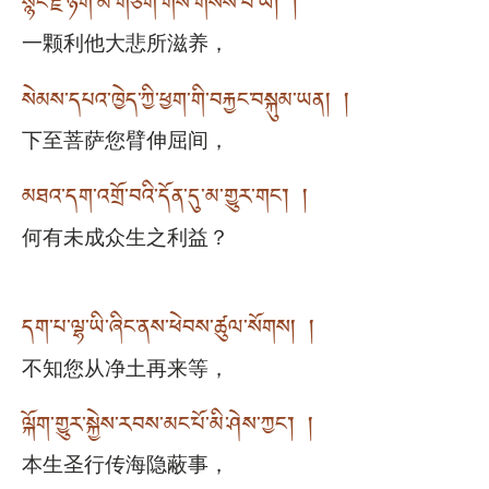
སྙིང་རྗེ་ཉག་མ་གཅིག་གིས་གསོས་པ་ཡི། །
一颗利他大悲所滋养，
སེམས་དཔའ་ཁྱེད་ཀྱི་ཕྱག་གི་བརྐྱང་བསྐུམ་ཡན། །
下至菩萨您臂伸屈间，
མཐའ་དག་འགྲོ་བའི་དོན་དུ་མ་གྱུར་གང་། །
何有未成众生之利益？
དག་པ་ལྷ་ཡི་ཞིང་ནས་ཕེབས་ཚུལ་སོགས། །
不知您从净土再来等，
ལྐོག་གྱུར་སྐྱེས་རབས་མང་པོ་མི་ཤེས་ཀྱང་། །
本生圣行传海隐蔽事，