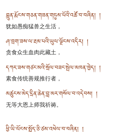
བླུན་རྨོངས་གཅན་གཟན་གཏུམ་པོའི་འཚོ་བ་བཞིན། །
犹如愚痴猛兽之生活，
ཤ་ཁྲག་ཟས་ལ་རྔམ་པའི་ཡུལ་ལྗོངས་འདིར། །
贪食众生血肉此藏土，
དཀར་ཟས་གཙང་མའི་སྲོལ་བཟང་སྤེལ་མཁན་ཁྱེད། །
素食传统善规推行者，
མཚུངས་མེད་དྲིན་ཆེན་བླ་མར་གསོལ་བ་འདེབས། །
无等大恩上师我祈祷。
ཕྱི་ཡི་ལོངས་སྤྱོད་ཅི་ཙམ་འཕེལ་བ་བཞིན། །