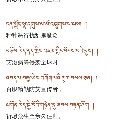
ངན་སྤྱོད་སྣ་དགུས་མ་མོ་འཁྲུགས་པ་ལས། །
种种恶行扰乱鬼魔众，
བཅོས་མེད་ནད་ཀྱིས་འཛམ་གླིང་ཕོངས་བའི་དུས། །
艾滋病等侵袭全球时，
འབད་པ་བརྒྱ་ཡིས་འགོག་པའི་ལྷག་བསམ་ཅན། །
百般精勤防艾宣传者，
མགོན་མེད་སྐྱེ་བོའི་གཉེན་དུ་ཞབས་བརྟན་ཤོག །
祈愿众生至亲久住世。