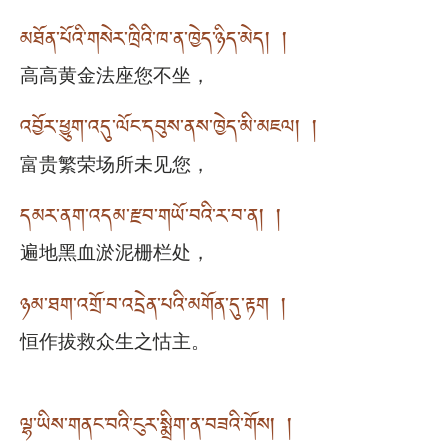
མཐོན་པོའི་གསེར་ཁྲིའི་ཁ་ན་ཁྱེད་ཉིད་མེད། །
高高黄金法座您不坐，
འབྱོར་ཕྱུག་འདུ་ལོང་དབུས་ནས་ཁྱེད་མི་མཇལ། །
富贵繁荣场所未见您，
དམར་ནག་འདམ་རྫབ་གཡོ་བའི་ར་བ་ན། །
遍地黑血淤泥栅栏处，
ཉམ་ཐག་འགྲོ་བ་འདྲེན་པའི་མགོན་དུ་རྟག །
恒作拔救众生之怙主。
ལྷ་ཡིས་གནང་བའི་ངུར་སྨྲིག་ན་བཟའི་གོས། །