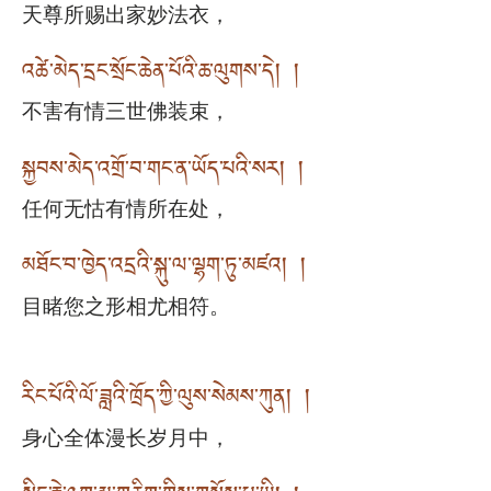
天尊所赐出家妙法衣，
འཚེ་མེད་དྲང་སྲོང་ཆེན་པོའི་ཆ་ལུགས་དེ། །
不害有情三世佛装束，
སྐྱབས་མེད་འགྲོ་བ་གང་ན་ཡོད་པའི་སར། །
任何无怙有情所在处，
མཐོང་བ་ཁྱེད་འདྲའི་སྐུ་ལ་ལྷག་ཏུ་མཛའ། །
目睹您之形相尤相符。
རིང་པོའི་ལོ་ཟླའི་ཁྲོད་ཀྱི་ལུས་སེམས་ཀུན། །
身心全体漫长岁月中，