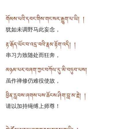
གོམས་པའི་དབང་གིས་གང་སར་རྒྱུག་པ་ཡི། །
犹如未调野马此妄念，
རྟ་རྒོད་ལོང་བ་འདྲ་བའི་རྣམ་རྟོག་འདི། །
串习力致随处而狂奔，
མཉམ་པར་བཞག་ཀྱང་བཀོལ་དུ་མི་བཏུབ་པས།
虽作禅修仍难役使故，
བྱིན་རླབས་ཞགས་པས་ཆོངས་ཤིག་བླ་མ་རྗེ། །
请以加持绳缚上师尊！