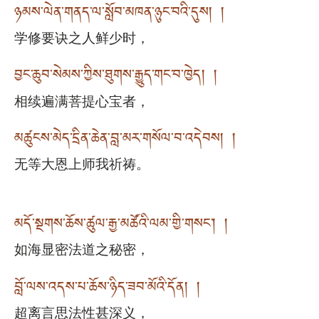
ཉམས་ལེན་གནད་ལ་སློབ་མཁན་ཉུང་བའི་དུས། །
学修要诀之人鲜少时，
བྱང་ཆུབ་སེམས་ཀྱིས་ཐུགས་རྒྱུད་གང་བ་ཁྱེད། །
相续遍满菩提心宝者，
མཚུངས་མེད་དྲིན་ཆེན་བླ་མར་གསོལ་བ་འདེབས། །
无等大恩上师我祈祷。
མདོ་སྔགས་ཆོས་ཚུལ་རྒྱ་མཚོའི་ལམ་གྱི་གསང་། །
如海显密法道之秘密，
བློ་ལས་འདས་པ་ཆོས་ཉིད་ཟབ་མོའི་དོན། །
超离言思法性甚深义，