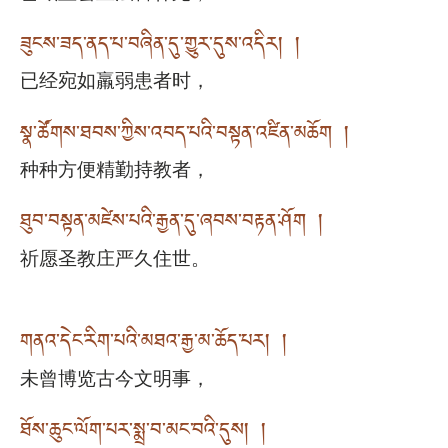
ཟུངས་ཟད་ནད་པ་བཞིན་དུ་གྱུར་དུས་འདིར། །
已经宛如羸弱患者时，
སྣ་ཚོགས་ཐབས་ཀྱིས་འབད་པའི་བསྟན་འཛིན་མཆོག །
种种方便精勤持教者，
ཐུབ་བསྟན་མཛེས་པའི་རྒྱན་དུ་ཞབས་བརྟན་ཤོག །
祈愿圣教庄严久住世。
གནའ་དེང་རིག་པའི་མཐའ་རྒྱ་མ་ཆོད་པར། །
未曾博览古今文明事，
ཐོས་ཆུང་ལོག་པར་སྨྲ་བ་མང་བའི་དུས། །