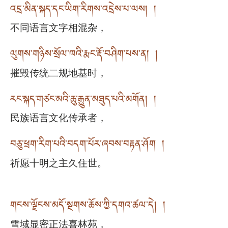
འདྲ་མིན་སྐད་དང་ཡིག་རིགས་འདྲེས་པ་ལས། །
不同语言文字相混杂，
ལུགས་གཉིས་སྲོལ་ཁའི་རྨང་རྡོ་བཤིག་པས་ན། །
摧毁传统二规地基时，
རང་སྐད་གཙང་མའི་ཆུ་རྒྱུན་མཐུད་པའི་མགོན། །
民族语言文化传承者，
བཅུ་ཕྲག་རིག་པའི་བདག་པོར་ཞབས་བརྟན་ཤོག །
祈愿十明之主久住世。
གངས་ལྗོངས་མདོ་སྔགས་ཆོས་ཀྱི་དགའ་ཚལ་དེ། །
雪域显密正法喜林苑，