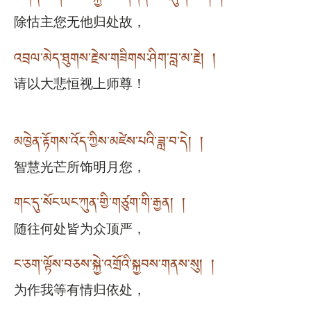
除怙主您无他归处故，
འབྲལ་མེད་ཐུགས་རྗེས་གཟིགས་ཤིག་བླ་མ་རྗེ། །
请以大悲恒视上师尊！
མཁྱེན་རྟོགས་འོད་ཀྱིས་མཛེས་པའི་ཟླ་བ་དེ། །
智慧光芒所饰明月您，
གང་དུ་སོང་ཡང་ཀུན་གྱི་གཙུག་གི་རྒྱན། །
随往何处皆为众顶严，
ང་ཅག་ལྟོས་བཅས་སྐྱེ་འགྲོའི་སྐྱབས་གནས་སུ། །
为作我等有情归依处，