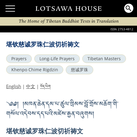
The Home of Tibetan Buddhist Texts in Translation
ISSN 2753-4812
堪钦慈诚罗珠仁波切祈祷文
Prayers
Long-Life Prayers
Tibetan Masters
Khenpo Chime Rigdzin
慈诚罗珠
བོད་ཡིག
English
|
中文
|
༄༅། །མཁན་ཆེན་དམ་པ་ཚུལ་ཁྲིམས་བློ་གྲོས་མཆོག་གི་
གསོལ་འདེབས་དད་པའི་མཛེས་རྒྱན་བཞུགས།
堪钦慈诚罗珠仁波切祈祷文