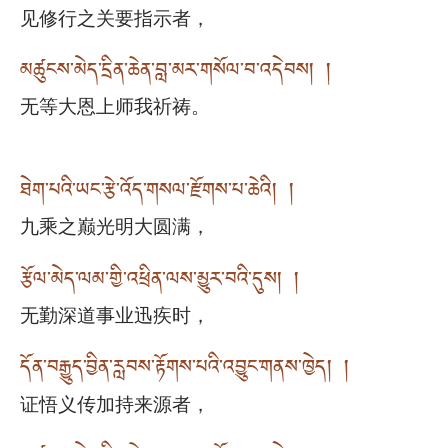
见修行之关要指示者，
མཚུངས་མེད་དྲིན་ཆེན་བླ་མར་གསོལ་བ་འདེབས། །
无等大恩上师我祈祷。
ཐེག་པའི་ཡང་རྩེ་འོད་གསལ་རྫོགས་པ་ཆེའི། །
九乘之巅光明大圆满，
རྩོལ་མེད་ལམ་གྱི་འཕྲིན་ལས་མྱུར་བའི་དུས། །
无勤深道事业迅疾时，
དོན་བརྒྱུད་བྱིན་རླབས་རྟོགས་པའི་འབྱུང་གནས་ཁྱེད། །
证悟义传加持来源者，