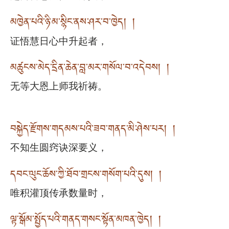
མཁྱེན་པའི་ཉི་མ་སྙིང་ནས་ཤར་བ་ཁྱེད། །
证悟慧日心中升起者，
མཚུངས་མེད་དྲིན་ཆེན་བླ་མར་གསོལ་བ་འདེབས། །
无等大恩上师我祈祷。
བསྐྱེད་རྫོགས་གདམས་པའི་ཟབ་གནད་མི་ཤེས་པར། །
不知生圆窍诀深要义，
དབང་ལུང་ཆོས་ཀྱི་ཐོབ་གྲངས་གསོག་པའི་དུས། །
唯积灌顶传承数量时，
ལྟ་སྒོམ་སྤྱོད་པའི་གནད་གསང་སྟོན་མཁན་ཁྱེད། །