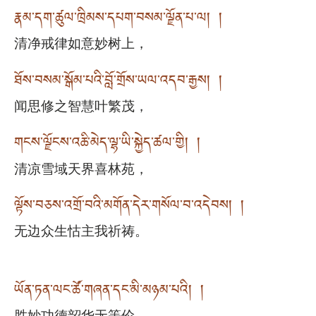
རྣམ་དག་ཚུལ་ཁྲིམས་དཔག་བསམ་ལྗོན་པ་ལ། །
清净戒律如意妙树上，
ཐོས་བསམ་སྒོམ་པའི་བློ་གྲོས་ཡལ་འདབ་རྒྱས། །
闻思修之智慧叶繁茂，
གངས་ལྗོངས་འཆི་མེད་ལྷ་ཡི་སྐྱེད་ཚལ་གྱི། །
清凉雪域天界喜林苑，
ལྟོས་བཅས་འགྲོ་བའི་མགོན་དེར་གསོལ་བ་འདེབས། །
无边众生怙主我祈祷。
ཡོན་ཏན་ལང་ཚོ་གཞན་དང་མི་མཉམ་པའི། །