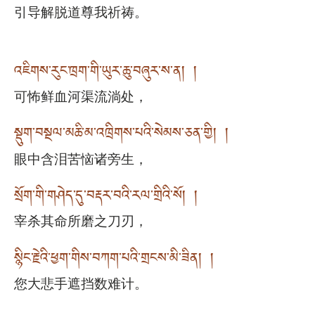
引导解脱道尊我祈祷。
འཇིགས་རུང་ཁྲག་གི་ཡུར་ཆུ་བཞུར་ས་ན། །
可怖鲜血河渠流淌处，
སྡུག་བསྔལ་མཆི་མ་འཁྲིགས་པའི་སེམས་ཅན་གྱི། །
眼中含泪苦恼诸旁生，
སྲོག་གི་གཤེད་དུ་བརྡར་བའི་རལ་གྲིའི་སོ། །
宰杀其命所磨之刀刃，
སྙིང་རྗེའི་ཕྱག་གིས་བཀག་པའི་གྲངས་མི་ཟིན། །
您大悲手遮挡数难计。