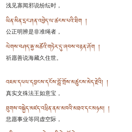
浅见寡闻邪说纷纭时，
ཡིན་མིན་དྲང་ཤན་འབྱེད་ལ་ཚངས་པའི་ཐིག །
公正明辨是非准绳者，
ལེགས་བཤད་རྒྱ་མཚོའི་གཏེར་དུ་ཞབས་བརྟན་ཤོག །
祈愿善说海藏久住世。
འཇམ་དཔལ་དབྱངས་དངོས་བློ་གྲོས་མཚུངས་མེད་རྗེའི། །
真实文殊法王如意宝，
ཐུགས་བསྐྱེད་མཛད་འཕྲིན་ནམ་མཁའི་མཐའ་དང་མཉམ། །
悲愿事业等同虚空际，