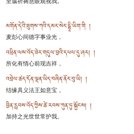
至诚祈祷慧眼观视我。
མགོན་དེའི་ཐུགས་ཀའི་དམར་སེར་དྷཱི་ཡིག་གི །
麦彭心间德字事业光，
འཕྲིན་ལས་འོད་ཟེར་གདུལ་བྱའི་དཔལ་དུ་ཤར། །
所化有情心前现吉祥，
འབྲེལ་ཚད་དོན་ལྡན་ཡིད་བཞིན་ནོར་བུ་ཡི། །
结缘具义法王如意宝，
བྱིན་རླབས་འོད་ཀྱིས་ཚེ་རབས་ཀུན་ཏུ་སྐྱོངས། །
加持之光世世常护我。