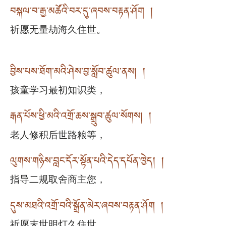
བསྐལ་བ་རྒྱ་མཚོའི་བར་དུ་ཞབས་བརྟན་ཤོག །
祈愿无量劫海久住世。
བྱིས་པས་ཐོག་མའི་ཤེས་བྱ་སློབ་ཚུལ་ནས། །
孩童学习最初知识类，
རྒན་པོས་ཕྱི་མའི་འགྲོ་ཆས་སྒྲུབ་ཚུལ་སོགས། །
老人修积后世路粮等，
ལུགས་གཉིས་བླང་དོར་སྟོན་པའི་དེད་དཔོན་ཁྱེད། །
指导二规取舍商主您，
དུས་མཐའི་འགྲོ་བའི་སྒྲོན་མེར་ཞབས་བརྟན་ཤོག །
祈愿末世明灯久住世。