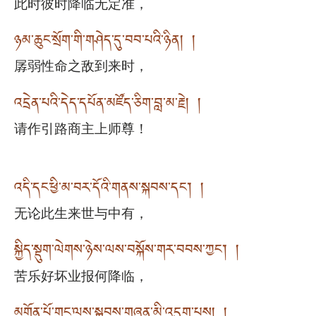
此时彼时降临无定准，
ཉམ་ཆུང་སྲོག་གི་གཤེད་དུ་བབ་པའི་ཉིན། །
孱弱性命之敌到来时，
འདྲེན་པའི་དེད་དཔོན་མཛོད་ཅིག་བླ་མ་རྗེ། །
请作引路商主上师尊！
འདི་དང་ཕྱི་མ་བར་དོའི་གནས་སྐབས་དང་། །
无论此生来世与中有，
སྐྱིད་སྡུག་ལེགས་ཉེས་ལས་བསྐོས་གར་བབས་ཀྱང་། །
苦乐好坏业报何降临，
མགོན་པོ་གང་ལས་སྐྱབས་གཞན་མི་འདུག་པས། །