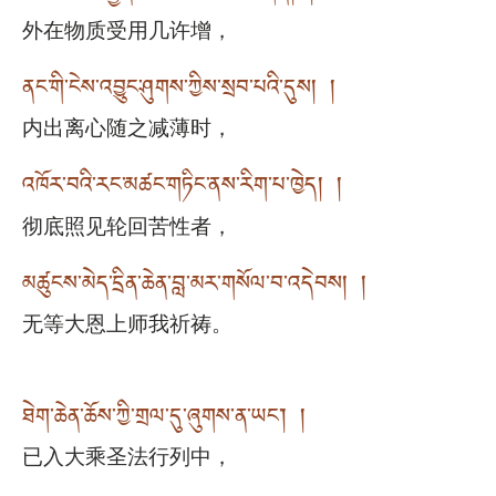
外在物质受用几许增，
ནང་གི་ངེས་འབྱུང་ཤུགས་ཀྱིས་སྲབ་པའི་དུས། །
内出离心随之减薄时，
འཁོར་བའི་རང་མཚང་གཏིང་ནས་རིག་པ་ཁྱེད། །
彻底照见轮回苦性者，
མཚུངས་མེད་དྲིན་ཆེན་བླ་མར་གསོལ་བ་འདེབས། །
无等大恩上师我祈祷。
ཐེག་ཆེན་ཆོས་ཀྱི་གྲལ་དུ་ཞུགས་ན་ཡང་། །
已入大乘圣法行列中，