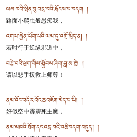
ལམ་ཁའི་སྲིན་བུ་འདྲ་བའི་རྨོངས་པ་བདག །
路面小爬虫般愚痴我，
འགལ་རྐྱེན་ལོག་པའི་ལམ་དུ་འགྲོ་སྲིད་ན། །
若时行于逆缘邪道中，
བརྩེ་བའི་ཕྱག་གིས་སྐྱོབས་ཤིག་བླ་མ་རྗེ། །
请以悲手援救上师尊！
ནམ་འོང་འདིར་འོང་ཆ་འཇོག་མེད་པ་ཡི། །
好似空中霹雳死主魔，
ནམ་མཁའི་ཐོག་དང་འདྲ་བའི་འཆི་བདག་བདུད། །