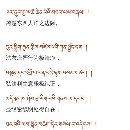
ཤར་ནུབ་རྒྱ་མཚོ་ཆེན་པོའི་མཐའ་ལས་བརྒལ། །
跨越东西大洋之边际。
ངུར་སྨྲིག་རྒྱན་གྱིས་མཛེས་པའི་ཀུན་སྤྱོད་དག །
法衣庄严行为极清净，
བསྟན་དང་འགྲོ་ལ་ཕན་པའི་ལྷག་བསམ་གཙང་། །
弘法利生意乐极纯正，
མདོ་སྔགས་ཤེས་བྱ་རིག་པའི་གནས་ལ་དབང་། །
显经密续明处得自在，
ཐར་བའི་ལམ་སྟོན་མཆོག་དེར་གསོལ་བ་འདེབས། །