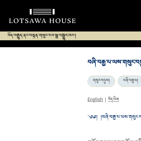
བོད་བརྒྱུད་ནང་བསྟན་གསུང་རབ་སྒྲ་བསྒྱུར་ཁང་།
བཞི་བརྒྱ་པ་ལས་གསུང་བ
གསུང་བཏུས།
བཞི་བརྒྱ་པ།
བོད་ཡིག
English
|
༄༅། །བཞི་བརྒྱ་པ་ལས་གསུང་