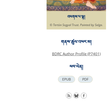
འཕགས་པ་ལྷ།
© Tertön Sogyal Trust. Painted by Salga.
གནས་ཚུལ་འཕར་མ།
BDRC Author Profile (P7401)
ཕབ་ལེན།
EPUB
PDF