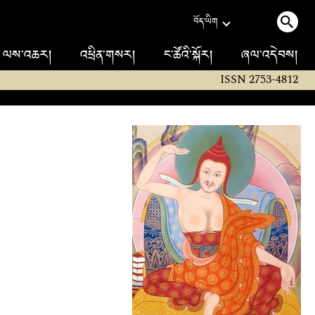
བོད་ཡིག
ལས་འཆར།
འཕྲིན་གསར།
ང་ཚོའི་སྐོར།
ཞལ་འདེབས།
ISSN 2753-4812