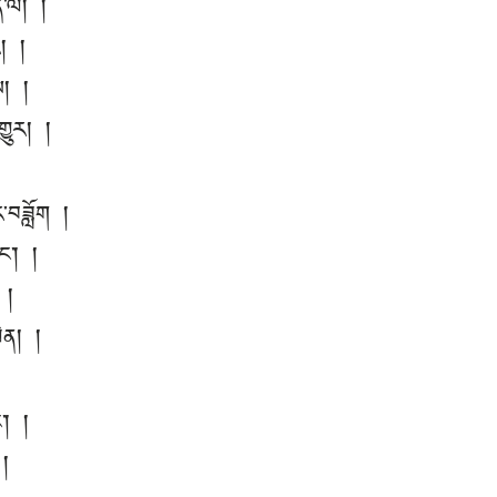
ི་ལ། །
ར། །
ས། །
གྱུར། །
་བཟློག །
ང༌། །
 །
ིན། །
༌། །
 །