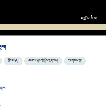
འཚོལ་ཞིབ།
ཏུས།
སྟོང་པ་ཉིད།
འཕགས་ཡུལ་གྱི་སྐྱེས་བུ་དམ་པ།
འཕགས་པ་ལྷ།
བཏུས།