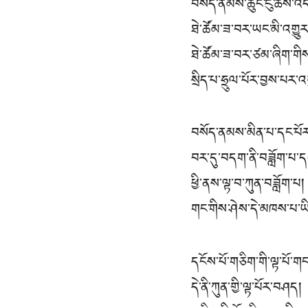
བསོད་ནམས་ཆུང་ངུ་ཆོས་འད
ཐེ་ཚོམ་ཟ་བར་ཡང་མི་འགྱུ
ཐེ་ཚོམ་ཟ་བར་ཙམ་ཞིག་གི
སྲིད་པ་ཧྲུལ་པོར་བྱས་པར་འ
བསོད་ནམས་མིན་པ་དང་པོར
བར་དུ་བདག་ནི་བཟློག་པ་ད
ཕྱི་ནས་ལྟ་བ་ཀུན་བཟློག་པ།
གང་གིས་ཤེས་དེ་མཁས་པ་ཡ
དངོས་པོ་གཅིག་གི་ལྟ་པོ་གང
དེ་ནི་ཀུན་གྱི་ལྟ་པོར་བཤད།