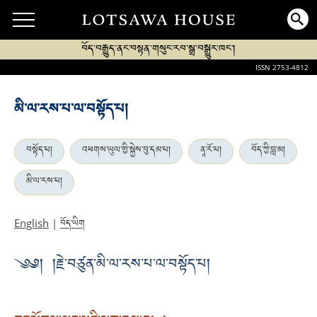
བོད་བརྒྱུད་ནང་བསྟན་གསུང་རབ་སྒྲ་བསྒྱུར་ཁང་།
ISSN 2753-4812
མི་ལ་རས་པ་ལ་བསྟོད་པ།
བསྟོད་པ།
འཕགས་ཡུལ་གྱི་སྐྱེས་བུ་དམ་པ།
ནཱ་རོ་པ།
བོད་ཀྱི་བླ་མ།
མི་ལ་རས་པ།
བོད་ཡིག
English
|
༄༅། །རྗེ་བཙུན་མི་ལ་རས་པ་ལ་བསྟོད་པ།