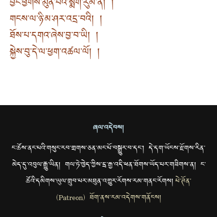
བྱང་ཕྱོགས་མུན་པའི་སྨག་རུམ་ན། །
གངས་ལ་ཉི་མ་ཤར་འདྲ་བའི། །
ཐོས་པ་དགའ་ཞེས་བྱ་བ་ཡི། །
སྐྱེས་བུ་དེ་ལ་ཕྱག་འཚལ་ལོ། །
ཞལ་འདེབས།
ང་ཚོས་ནང་པའི་གསུང་རབ་གྲགས་ཅན་མང་པོ་བསྒྱུར་བ་དང་། དེ་དག་ཡོངས་རྫོགས་རིན་
མེད་དུ་འབུལ་རྒྱུ་ཡིན། གལ་ཏེ་ཁྱེད་ཀྱིས་དྲ་རྒྱ་འདི་ཕན་ཐོགས་ཡོད་པར་གཟིགས་ན། ང་
ཚོའི་དམིགས་ཡུལ་གྲུབ་པར་མཐུན་འགྱུར་རོགས་རམ་གནང་རོགས།
པེ་ཊོན་
(Patreon) ཐོག་ནས་རམ་འདེགས་གནོངས།