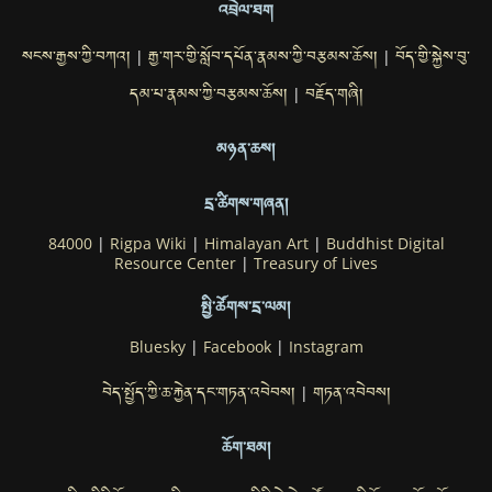
འབྲེལ་ཐག
སངས་རྒྱས་ཀྱི་བཀའ།
རྒྱ་གར་གྱི་སློབ་དཔོན་རྣམས་ཀྱི་བརྩམས་ཆོས།
བོད་གྱི་སྐྱེས་བུ་
|
|
དམ་པ་རྣམས་ཀྱི་བརྩམས་ཆོས།
བརྗོད་གཞི།
|
མཉན་ཆས།
དྲ་ཚིགས་གཞན།
84000
|
Rigpa Wiki
|
Himalayan Art
|
Buddhist Digital
Resource Center
|
Treasury of Lives
སྤྱི་ཚོགས་དྲ་ལམ།
Bluesky
|
Facebook
|
Instagram
བེད་སྤྱོད་ཀྱི་ཆ་རྐྱེན་དང་གཏན་འབེབས།
གཏན་འབེབས།
|
ཆོག་ཐམ།