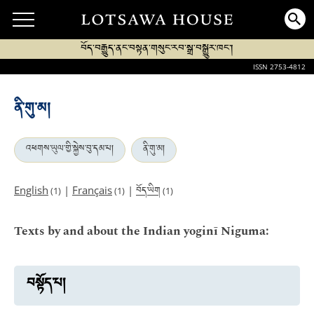
བོད་བརྒྱུད་ནང་བསྟན་གསུང་རབ་སྒྲ་བསྒྱུར་ཁང་།
ISSN 2753-4812
ནི་གུ་མ།
འཕགས་ཡུལ་གྱི་སྐྱེས་བུ་དམ་པ།
ནི་གུ་མ།
བོད་ཡིག
English
|
Français
|
(1)
(1)
(1)
Texts by and about the Indian yoginī Niguma:
བསྟོད་པ།