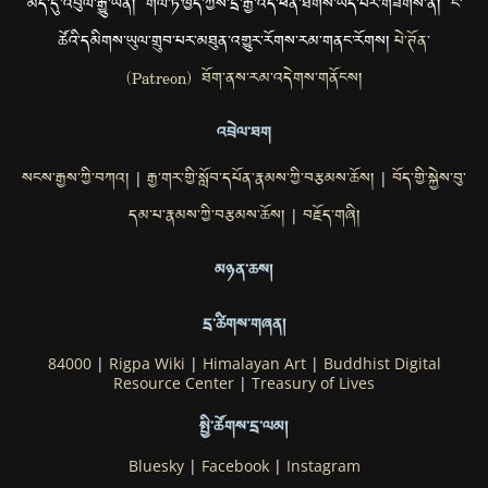
མེད་དུ་འབུལ་རྒྱུ་ཡིན། གལ་ཏེ་ཁྱེད་ཀྱིས་དྲ་རྒྱ་འདི་ཕན་ཐོགས་ཡོད་པར་གཟིགས་ན། ང་
ཚོའི་དམིགས་ཡུལ་གྲུབ་པར་མཐུན་འགྱུར་རོགས་རམ་གནང་རོགས།
པེ་ཊོན་
(Patreon) ཐོག་ནས་རམ་འདེགས་གནོངས།
འབྲེལ་ཐག
སངས་རྒྱས་ཀྱི་བཀའ།
རྒྱ་གར་གྱི་སློབ་དཔོན་རྣམས་ཀྱི་བརྩམས་ཆོས།
བོད་གྱི་སྐྱེས་བུ་
|
|
དམ་པ་རྣམས་ཀྱི་བརྩམས་ཆོས།
བརྗོད་གཞི།
|
མཉན་ཆས།
དྲ་ཚིགས་གཞན།
84000
|
Rigpa Wiki
|
Himalayan Art
|
Buddhist Digital
Resource Center
|
Treasury of Lives
སྤྱི་ཚོགས་དྲ་ལམ།
Bluesky
|
Facebook
|
Instagram