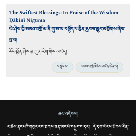
The Swiftest Blessings: In Praise of the Wisdom
Ḍākinī Niguma
ཡེ་ཤེས་ཀྱི་མཁའ་འགྲོ་མ་ནི་གུ་མ་ལ་བསྟོད་པ་བྱིན་རླབས་མྱུར་མགྱོགས་ཞེས་
བྱ་བ།
རོང་སྟོན་ཤེས་བྱ་ཀུན་རིག
་གིས་མཛད།
བསྟོད་པ།
མཁའ་འགྲོའི་ཆོས་མཛོད་ཆེན་མོ།
ཞལ་འདེབས།
ང་ཚོས་ནང་པའི་གསུང་རབ་གྲགས་ཅན་མང་པོ་བསྒྱུར་བ་དང་། དེ་དག་ཡོངས་རྫོགས་རིན་