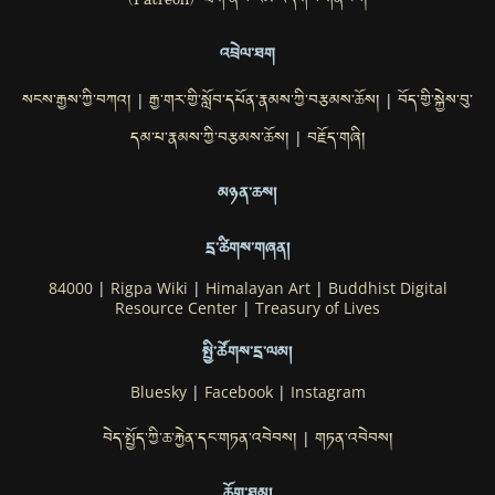
(Patreon) ཐོག་ནས་རམ་འདེགས་གནོངས།
འབྲེལ་ཐག
སངས་རྒྱས་ཀྱི་བཀའ།
རྒྱ་གར་གྱི་སློབ་དཔོན་རྣམས་ཀྱི་བརྩམས་ཆོས།
བོད་གྱི་སྐྱེས་བུ་
|
|
དམ་པ་རྣམས་ཀྱི་བརྩམས་ཆོས།
བརྗོད་གཞི།
|
མཉན་ཆས།
དྲ་ཚིགས་གཞན།
84000
|
Rigpa Wiki
|
Himalayan Art
|
Buddhist Digital
Resource Center
|
Treasury of Lives
སྤྱི་ཚོགས་དྲ་ལམ།
Bluesky
|
Facebook
|
Instagram
བེད་སྤྱོད་ཀྱི་ཆ་རྐྱེན་དང་གཏན་འབེབས།
གཏན་འབེབས།
|