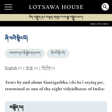
བོད་བརྒྱུད་ནང་བསྟན་གསུང་རབ་སྒྲ་བསྒྱུར་ཁང་།
ISSN 2753-4812
ཞི་བའི་སྙིང་པོ།
འཕགས་ཡུལ་གྱི་སྐྱེས་བུ་དམ་པ།
ཞི་བའི་སྙིང་པོ།
བོད་ཡིག
English
|
中文
|
(1)
(1)
(1)
Texts by and about Śāntigarbha (
zhi ba'i snying po
),
renowned as one of the eight vidyādharas of India:
བསྟོད་པ།