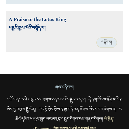
A Praise to the Lotus King
པདྨའི་རྒྱལ་པོའི་བསྟོད་པ།
བསྟོད་པ།
ཞལ་འདེབས།
ང་ཚོས་ནང་པའི་གསུང་རབ་གྲགས་ཅན་མང་པོ་བསྒྱུར་བ་དང་། དེ་དག་ཡོངས་རྫོགས་རིན་
མེད་དུ་འབུལ་རྒྱུ་ཡིན། གལ་ཏེ་ཁྱེད་ཀྱིས་དྲ་རྒྱ་འདི་ཕན་ཐོགས་ཡོད་པར་གཟིགས་ན། ང་
ཚོའི་དམིགས་ཡུལ་གྲུབ་པར་མཐུན་འགྱུར་རོགས་རམ་གནང་རོགས།
པེ་ཊོན་