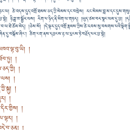
དུ་བཏང་ལ། ཚེ་འདས་དུད་འགྲོ་ཐམས་ཅད་ཀྱི་སེམས་དང་བསྲེས། རང་སེམས་བླ་མ་དང་དུས་གསུམ
སྟེ། ཉི་ཟླ་ཁ་སྦྱོར་ལས། རིག་པ་ཉིད་ནི་མིག་ལ་གཏད། །ཡུད་ཙམ་བར་སྣང་ལམ་དུ་བྱ། །དབ
་བ་ལ་ཐེ་ཚོམ་མེད། །ཅེས་སོ། །དེ་ལྟར་དུད་འགྲོ་རྣམས་ཀྱིས་ཚེ་རབས་སུ་བསགས་པའི་སྡིག་སྒྲིབ
དུ་བསྒོམ་ཞིང་། ཚིག་ངག་ནས་དབྱངས་རྟ་ལ་དྲངས་ཏེ་བརྗོད་པར་བྱ་སྟེ།
འ་ལྟ་བུ་ཡི། །
ོབ་ཏུ། །
་ཅད་ཀྱི། །
མས་ལས། །
ཀྱི་སྐུ། །
ྱུར། །
་དིར་གྱིས། །
་པ་ལྟར། །
བདེ་བ་ཅན། །