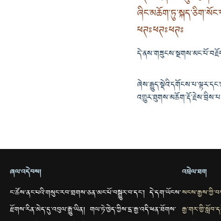
ཞིང་མཆོག་ཏུ་སྐད་ཅིག་སོ
ཕཊཿཕཊཿཕཊཿ
དེ་ནས་གཟུངས་སྔགས་མང་པོ་བརྗོད
ཞེས་རྒྱུད་སྡེའི་དགོངས་པ་ལྟར་ད
འགྱུར་ཐུགས་མཆོག་རྡོ་རྗེས་བྲིས་
ཞལ་འདེབས།
འབྲེལ་ཐག
ང་ཚོས་ནང་པའི་གསུང་རབ་གྲགས་ཅན་མང་པོ་བསྒྱུར་བ་དང་། དེ་དག་ཡོངས་
སངས་རྒྱས་ཀྱི་
རྫོགས་རིན་མེད་དུ་འབུལ་རྒྱུ་ཡིན། གལ་ཏེ་ཁྱེད་ཀྱིས་དྲ་རྒྱ་འདི་ཕན་ཐོགས་
རྒྱ་གར་གྱི་སློབ