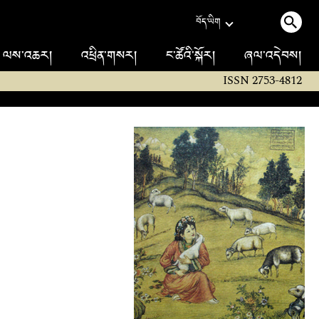
བོད་ཡིག
ལས་འཆར།
འཕྲིན་གསར།
ང་ཚོའི་སྐོར།
ཞལ་འདེབས།
ISSN 2753-4812