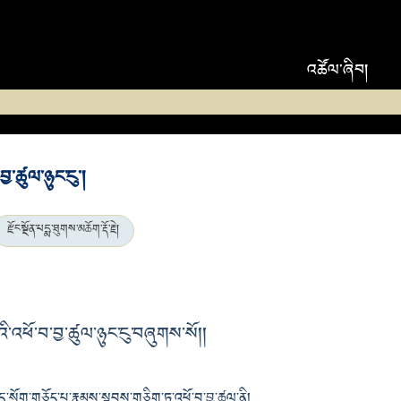
འཚོལ་ཞིབ།
བྱ་ཚུལ་ཉུང་ངུ།
རྫོང་སྔོན་པདྨ་ཐུགས་མཆོག་རྡོ་རྗེ།
་འཕོ་བ་བྱ་ཚུལ་ཉུང་ངུ་བཞུགས་སོ།།
་དུ་སྲོག་གཅོད་པ་རྣམས་སྟབས་གཅིག་ཏུ་འཕོ་བ་བྱ་ཚུལ་ནི།