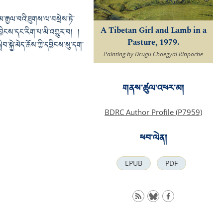
་རྒྱལ་བའི་ཐུགས་ལ་བསྲེས་ཏེ་
A Tibetan Girl and Lamb in a
ྱིངས་དང་རིག་པ་མི་འགྱུར་བ། །
Pasture, 1979.
་སྐྱེ་མེད་ཆོས་ཀྱི་དབྱིངས་སུ་དག་
Painting by Drugu Choegyal Rinpoche
གནས་ཚུལ་འཕར་མ།
BDRC Author Profile (P7959)
ཕབ་ལེན།
EPUB
PDF