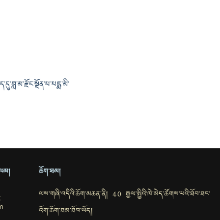
་བླ་མ་རྫོང་སྔོན་པ་པདྨ་མི་
ྲ་ལམ།
ཆོག་ཐམ།
ལས་གཞི་འདིའི་ཆོག་མཆན་ནི། 4.0 རྒྱལ་སྤྱིའི་ཁེ་མེད་ཚོགས་པའི་ཐོབ་ཐང་
k
m
འོག་ཆོག་ཐམ་ཐོབ་ཡོད།