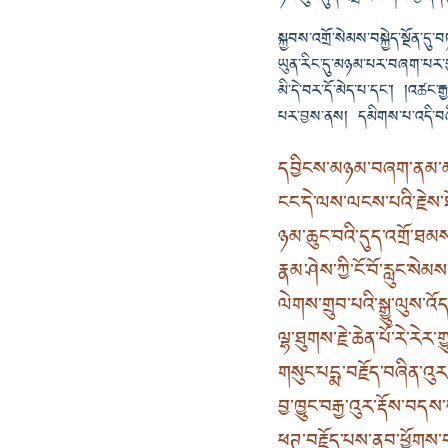
སྐྱབས་འགྲོ་སེམས་བསྐྱེད་སྔོན་
ཡུན་རིང་དུ་མཉམ་པར་བཞག་པར་བྱ་
མི་དེ་བར་དོ་མེད་པ་དང་། །འཚང་རྒྱ
པར་བྱས་ནས། དམིགས་པ་འདི་བཞིན་
དབྱིངས་མཉམ་བཞག་ནམ་མཁ
ངང་དེ་ལས་ལངས་པའི་རྗེས་ཐ
ཉམ་ཆུང་བའི་དུད་འགྲོ་ཐམས
རྣམ་ཤེས་ཀྱི་ངོ་བོ་རླུང་སེ
ལེགས་གྲུབ་པའི་སྒྱུ་ལུས་འོད་
ལྷ་ཐུགས་རྗེ་ཆེན་པོ་རེ་རེར་ག
གསུང་པདྨ་བརྗོད་བཞིན་འུར
བྱ་ཁྱུང་བརྒྱ་འུར་རྡོས་བདས
ཕཊ་བརྗོད་པས་ནུབ་ཕྱོགས་