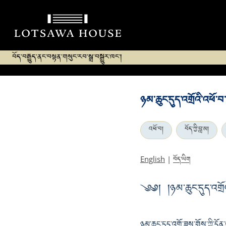
བོད་བརྒྱུད་ནང་བསྟན་གསུང་རབ་སྒྲ་བསྒྱུར་ཁང་།
ཉམ་ཆུང་དུད་འགྲོའི་འཕོ་བ་
འཕོ་བ།
བོད་ཀྱི་བླ་མ།
བོད་ཡིག
English
|
༄༅། །ཉམ་ཆུང་དུད་འགྲོའི
ཉམ་ཆུང་དུད་འགྲོ་ཟས་གོས་ཀྱི་དོན