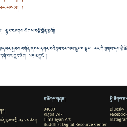
ང་བར་བསམ། །
། ལྟུང་བཤགས་སོགས་བསྔོ་སྨོན་བྱའོ།།
ང་ཁྱད་པར་སྐྱབས་མགོན་ཞབས་དཀར་བའི་རྣམ་ཐར་ལས་བྱུང་བ་ལྟར། རང་གི་ཐུགས་དམ་གྱི་ཆེད་དུ
པ་དགེ་བར་གྱུར་ཅིག སརྦ་མངྒ་ལཾ།།
དྲ་ཚིགས་གཞན།
སྤྱི་ཚོགས་ད
བཀའ།
84000
Bluesky
Rigpa Wiki
Faceboo
་དཔོན་རྣམས་ཀྱི་བརྩམས་ཆོས།
Himalayan Art
Instagra
Buddhist Digital Resource Center