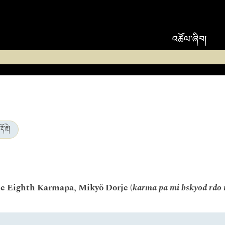
འཚོལ་ཞིབ།
ོ་རྗེ།
he Eighth Karmapa, Mikyö Dorje (
karma pa mi bskyod rdo 