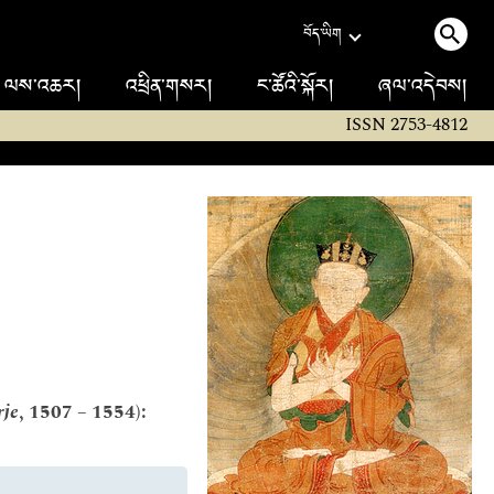
བོད་ཡིག
ལས་འཆར།
འཕྲིན་གསར།
ང་ཚོའི་སྐོར།
ཞལ་འདེབས།
ISSN 2753-4812
rje
, 1507 – 1554):