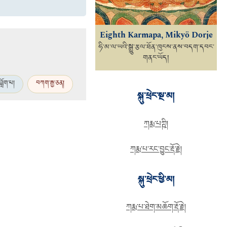
Eighth Karmapa, Mikyö Dorje
ཧི་མ་ལ་ཡའི་སྒྱུ་རྩལ་ཐོན་ཁུངས་ནས་བདག་དབང་
གནང་ཡོད།
ཟློག་པ།
བཀག་རྒྱ་ཅན།
སྐུ་ཕྲེང་སྔ་མ།
ཀརྨ་པཀྵི།
ཀརྨ་པ་རང་བྱུང་རྡོ་རྗེ།
སྐུ་ཕྲེང་ཕྱི་མ།
ཀརྨ་པ་ཐེག་མཆོག་རྡོ་རྗེ།