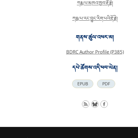
ཀརྨ་པ་མཁའ་ཁྱབ་རྡོ་རྗེ།
ཀརྨ་པ་རང་བྱུང་རིག་པའི་རྡོ་རྗེ།
གནས་ཚུལ་འཕར་མ།
BDRC Author Profile (P385)
དཔེ་ཚོགས་འདི་ཕབ་ལེན།
EPUB
PDF