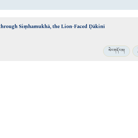
 through Siṃhamukhā, the Lion-Faced Ḍākinī
སེང་གདོང་མ།