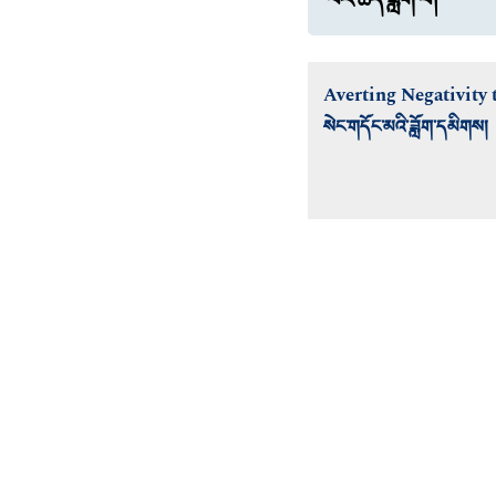
བར་ཆད་ཟློག་པ།
Averting Negativity
སེང་གདོང་མའི་ཟློག་དམིགས།