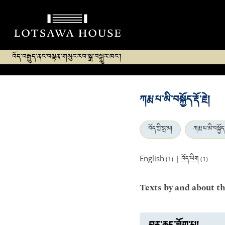
བོད་བརྒྱུད་ནང་བསྟན་གསུང་རབ་སྒྲ་བསྒྱུར་ཁང་།
ཀརྨ་པ་མི་བསྐྱོད་རྡོ་རྗེ།
བོད་ཀྱི་བླ་མ།
ཀརྨ་པ་མི་བསྐྱོད་རྡ
བོད་ཡིག
English
|
(1)
(1)
Texts by and about t