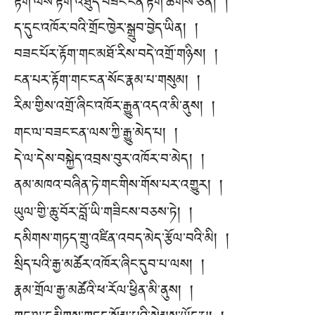
རྟོག་ལས་རྟོག་འཐུད་བཟང་ངན་རྟོག་ཚོགས་ཅན། །
ད་དུང་འཁོར་བའི་གྲོང་ཁྱེར་སྒྲུབ་བྱེད་ཡིན། །
བཟང་པོར་རྟོག་གང་མཐོ་རིས་བདེ་འགྲོ་གཉིས། །
ངན་པར་རྟོག་གང་ངན་སོང་རྣམ་པ་གསུམ། །
རིམ་གྱིས་འགྲོ་ཞིང་འཁོར་རྒྱུན་འདའ་མི་ནུས། །
གང་ལ་བཟང་ངན་ལས་ཀྱི་རྒྱུ་མེད་པ། །
དེ་ལ་དེས་བསྐྱེད་འབྲས་བུར་འཁོར་བ་མེད། །
ནམ་མཁའ་བཞིན་ཏེ་གང་གིས་གོས་པར་འགྱུར། །
ཡུལ་གྱི་ཆུ་བོར་བློ་ཡི་གཟིངས་བཅས་ཏེ། །
དམིགས་གཏད་གྲུ་འཛིན་འབད་མེད་རྩོལ་བའི་མི། །
སྲིད་པའི་རྒྱ་མཚོར་འཁོར་ཞིང་དུབ་པ་ལས། །
རྣམ་གྲོལ་རྒྱ་མཚོའི་ཕ་རོལ་ཕྱིན་མི་ནུས། །