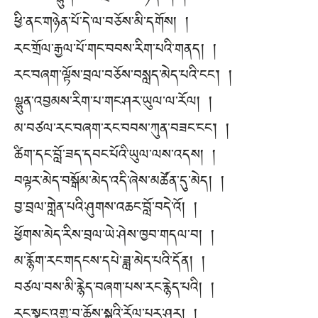
ཕྱི་ནང་གཉེན་པོ་དེ་ལ་བཅོས་མི་དགོས། །
རང་གྲོལ་རྒྱལ་པོ་གང་བབས་རིག་པའི་གནད། །
རང་བཞག་ལྟོས་བྲལ་བཅོས་བསླད་མེད་པའི་ངང༌། །
ལྷུན་འབྱམས་རིག་པ་གང་ཤར་ཡུལ་ལ་རོལ། །
མ་བཙལ་རང་བཞག་རང་བབས་ཀུན་བཟང་ངང༌། །
ཚིག་དང་བློ་ཟད་དབང་པོའི་ཡུལ་ལས་འདས། །
བལྟར་མེད་བསྒོམ་མེད་འདི་ཞེས་མཚོན་དུ་མེད། །
བྱ་བྲལ་གླེན་པའི་ཤུགས་འཆང་བློ་བདེ་འོ། །
ཕྱོགས་མེད་རིས་བྲལ་ཡེ་ཤེས་ཁྱབ་གདལ་བ། །
མ་རྙོག་རང་གདངས་དཔེ་ཟླ་མེད་པའི་དོན། །
བཙལ་བས་མི་རྙེད་བཞག་པས་རང་རྙེད་པའི། །
རང་སྣང་འགྱུ་བ་ཆོས་སྐུའི་རོལ་པར་ཤར། །