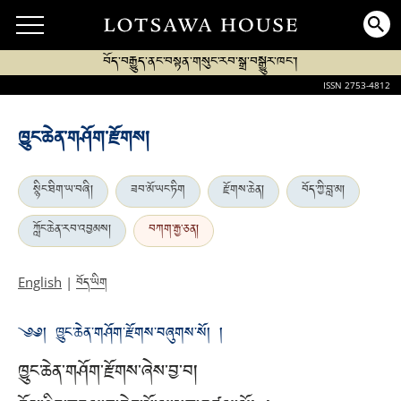
བོད་བརྒྱུད་ནང་བསྟན་གསུང་རབ་སྒྲ་བསྒྱུར་ཁང་།
ISSN 2753-4812
ཁྱུང་ཆེན་གཤོག་རྫོགས།
སྙིང་ཐིག་ཡ་བཞི།
ཟབ་མོ་ཡང་ཏིག
རྫོགས་ཆེན།
བོད་ཀྱི་བླ་མ།
ཀློང་ཆེན་རབ་འབྱམས།
བཀག་རྒྱ་ཅན།
བོད་ཡིག
English
|
༄༅། ཁྱུང་ཆེན་གཤོག་རྫོགས་བཞུགས་སོ། །
ཁྱུང་ཆེན་གཤོག་རྫོགས་ཞེས་བྱ་བ།