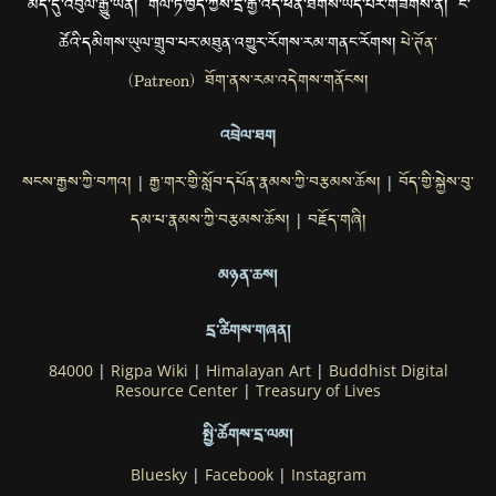
མེད་དུ་འབུལ་རྒྱུ་ཡིན། གལ་ཏེ་ཁྱེད་ཀྱིས་དྲ་རྒྱ་འདི་ཕན་ཐོགས་ཡོད་པར་གཟིགས་ན། ང་
ཚོའི་དམིགས་ཡུལ་གྲུབ་པར་མཐུན་འགྱུར་རོགས་རམ་གནང་རོགས།
པེ་ཊོན་
(Patreon) ཐོག་ནས་རམ་འདེགས་གནོངས།
འབྲེལ་ཐག
སངས་རྒྱས་ཀྱི་བཀའ།
རྒྱ་གར་གྱི་སློབ་དཔོན་རྣམས་ཀྱི་བརྩམས་ཆོས།
བོད་གྱི་སྐྱེས་བུ་
|
|
དམ་པ་རྣམས་ཀྱི་བརྩམས་ཆོས།
བརྗོད་གཞི།
|
མཉན་ཆས།
དྲ་ཚིགས་གཞན།
84000
|
Rigpa Wiki
|
Himalayan Art
|
Buddhist Digital
Resource Center
|
Treasury of Lives
སྤྱི་ཚོགས་དྲ་ལམ།
Bluesky
|
Facebook
|
Instagram