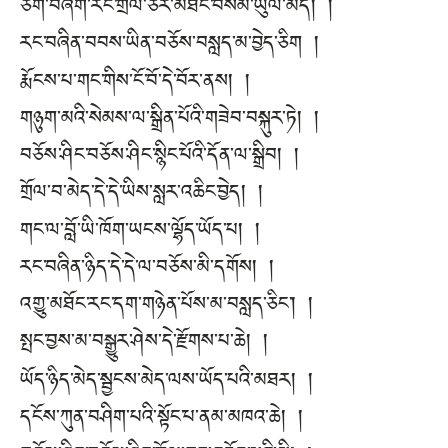
ཅོག་བཞག་རང་གྲོལ་ཅེར་མཐོང་བསམ་ཡུལ་མེད། །
རང་བཞིན་བབས་ཡིན་བཅོས་བསླད་མ་བྱེད་ཅིག །
རྨོངས་པ་གང་གིས་ངོ་བོ་དེ་བོར་ནས། །
གཉུག་མའི་སེམས་ལ་སྒྲིན་པོའི་གཟེབ་བསྐུར་ཏེ། །
བཅོས་ཤིང་བཅོས་ཤིང་སྙིང་པོའི་དོན་ལ་སྒྲིབ། །
གྲོལ་བ་མེད་དེ་དེ་ཡིས་སླར་འཆིང་བྱེད། །
གང་ལ་བློ་ཡི་ཁོག་ཡངས་ལྷོད་ཡོད་པ། །
རང་བཞིན་ཉིད་དེ་དེ་ལ་བཅོས་མི་དགོས། །
འགྱུ་མཐོང་རང་དག་གཉེན་པོས་མ་བསླད་ཅིང༌། །
སྤང་བྱས་མ་བསྒྱུར་ཤེས་དེ་རྫོགས་པ་ཆེ། །
ཡོད་ཉིད་མེད་སྦྱངས་མེད་ལས་ཡོད་པའི་མཐར། །
དངོས་ཀུན་བཤིག་པའི་སྟོང་པ་ནམ་མཁའ་ཆེ། །