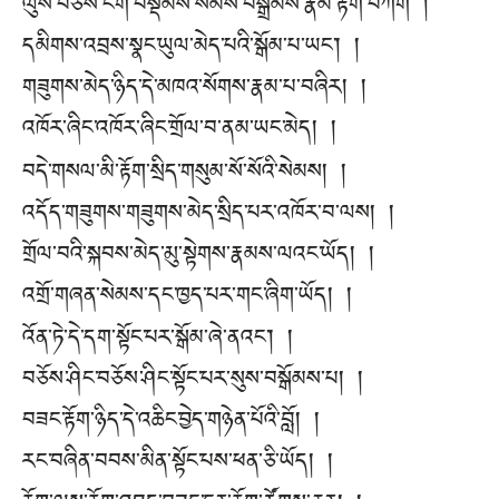
ལུས་བཅོས་ངག་བསྡམས་སེམས་བསྒྲིམས་རྣམ་རྟོག་བཀག །
དམིགས་འབྲས་སྣང་ཡུལ་མེད་པའི་སྒོམ་པ་ཡང༌། །
གཟུགས་མེད་ཉིད་དེ་མཁའ་སོགས་རྣམ་པ་བཞིར། །
འཁོར་ཞིང་འཁོར་ཞིང་གྲོལ་བ་ནམ་ཡང་མེད། །
བདེ་གསལ་མི་རྟོག་སྲིད་གསུམ་སོ་སོའི་སེམས། །
འདོད་གཟུགས་གཟུགས་མེད་སྲིད་པར་འཁོར་བ་ལས། །
གྲོལ་བའི་སྐབས་མེད་མུ་སྟེགས་རྣམས་ལའང་ཡོད། །
འགྲོ་གཞན་སེམས་དང་ཁྱད་པར་གང་ཞིག་ཡོད། །
འོན་ཏེ་དེ་དག་སྟོང་པར་སྒོམ་ཞེ་ནའང༌། །
བཅོས་ཤིང་བཅོས་ཤིང་སྟོང་པར་སུས་བསྒོམས་པ། །
བཟང་རྟོག་ཉིད་དེ་འཆིང་བྱེད་གཉེན་པོའི་བློ། །
རང་བཞིན་བབས་མིན་སྟོང་པས་ཕན་ཅི་ཡོད། །