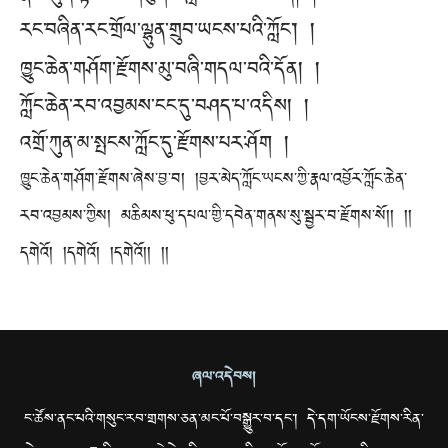
རང་བཞིན་རང་གྲོལ་ལྷུན་གྲུབ་ཡངས་པའི་ཀློང༌། །
ཁྱུང་ཆེན་གཤོག་རྫོགས་མུ་བཞི་གདལ་བའི་དོན། །
ཀློང་ཆེན་རབ་འབྱམས་ངང་དུ་བཤད་པ་འདིས། །
འགྲོ་ཀུན་མ་སྤངས་ཀློང་དུ་རྫོགས་པར་ཤོག །
ཁྱུང་ཆེན་གཤོག་རྫོགས་ཞེས་བྱ་བ། །བྱར་མེད་ཀློང་ཡངས་ཀྱི་རྣལ་འབྱོར་ཀློང་ཆེན་
རབ་འབྱམས་ཀྱིས། མཆིམས་ཕུ་དཔལ་གྱི་དབེན་གནས་སུ་སྦྱར་བ་རྫོགས་སོ།། །།
དགེའོ། །དགེའོ། །དགེའོ།། །།
ཞལ་འདེབས།
ང་ཚོས་ནང་པའི་གསུང་རབ་གྲགས་ཅན་མང་པོ་བསྒྱུར་བ་དང་། དེ་དག་ཡོངས་རྫོགས་རིན་