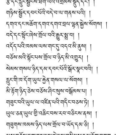
རྩ་དང་རླུང་སྦྱངས་ཐིག་ལེའི་འགྲེམས་སྡུད་དང༌། །
གཉིས་སྦྱོར་དབང་པོའི་བདེ་བ་ལ་གནས་པའི། །
དགའ་དང་མཆོག་དགའ་དགའ་བྲལ་ལྷན་སྐྱེས་སོགས། །
བདེ་དང་སྟོང་ཞེས་གྲོལ་བའི་རྒྱུར་སྨྲ་བ། །
འདོད་པའི་ཁམས་ལས་གང་དུ་འདའ་མི་ནུས། །
བཅོས་མའི་སྟོང་པས་གྲོལ་བ་ཉིད་མི་འགྱུར། །
སེམས་གསལ་ཉིད་དམ་དབང་པོའི་སྒོར་སྣང་བའི། །
རླུང་གི་ཁ་དོག་ཡུལ་རྐྱེན་གསལ་ལ་སོགས། །
མི་རྟོག་ཉིད་ཅེས་བཅོས་ཤིང་སུས་བསྒོམས་པ། །
གཟུང་བའི་ཡུལ་ལ་འཛིན་པའི་གདིང་བཅས་ཏེ། །
ཡུལ་ཅན་ཡུལ་གྱི་འཆིང་བས་རབ་བཅིངས་ནས། །
གཟུགས་ཁམས་ཉིད་ལས་གྲོལ་བ་ཡོད་དམ་ཅི། །