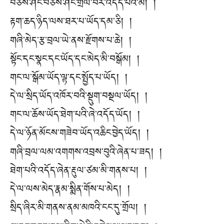
བཅོས་ཤིང་བཅོས་ཤིང་གྲོལ་བར་འདོད་པའི་མི། །
རྟག་ཆད་ཉིད་ལས་ཐར་པ་ཡོད་དམ་ཅི། །
གཞི་མེད་རྩ་བྲལ་ཡེ་ནས་རྫོགས་པ་ཆེ། །
སྟོང་དང་སྣང་དང་ཡོད་དང་མེད་མི་བསྒོམ། །
གང་ལ་སྒོམ་ཡོད་ལྟ་དང་སྤྱོད་པ་ཡོད། །
དེ་ལ་སྲིད་ཡོད་འཁོར་བའི་སྡུག་བསྔལ་ཡོད། །
གང་ལ་ཆོས་ཡོད་ཐེག་པའི་ཞེ་འདོད་ཡོད། །
དེ་ལ་ཉོན་མོངས་གཟེབ་ཡོད་འཆིང་བྱེད་ཡོད། །
གཞི་བྲལ་ལམ་འགགས་འབྲས་བུའི་ཞེན་པ་ཟད། །
ཐེག་པའི་འདོད་ཞེན་རྡུལ་ཙམ་མི་གནས་པ། །
དེ་ལ་ལས་མེད་རྣམ་སྨིན་གོས་པ་མེད། །
སྲིད་ཞིར་མི་གནས་ནམ་མཁའི་ངང་དུ་གྲོལ། །