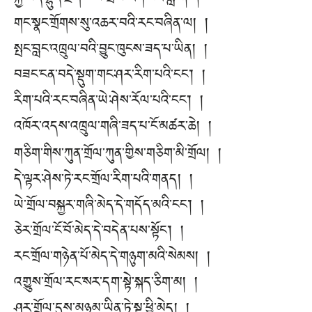
གང་སྣང་གྲོགས་སུ་འཆར་བའི་རང་བཞིན་ལ། །
སྤང་བླང་འཁྲུལ་བའི་བྱུང་ཁུངས་ཟད་པ་ཡིན། །
བཟང་ངན་བདེ་སྡུག་གང་ཤར་རིག་པའི་ངང༌། །
རིག་པའི་རང་བཞིན་ཡེ་ཤེས་རོལ་པའི་ངང༌། །
འཁོར་འདས་འཁྲུལ་གཞི་ཟད་པ་ངོ་མཚར་ཆེ། །
གཅིག་གིས་ཀུན་གྲོལ་ཀུན་གྱིས་གཅིག་མི་གྲོལ། །
དེ་ལྟར་ཤེས་ཏེ་རང་གྲོལ་རིག་པའི་གནད། །
ཡེ་གྲོལ་བསྐྱར་གཞི་མེད་དེ་གདོད་མའི་ངང༌། །
ཅེར་གྲོལ་ངོ་བོ་མེད་དེ་བདེན་པས་སྟོང༌། །
རང་གྲོལ་གཉེན་པོ་མེད་དེ་གཉུག་མའི་སེམས། །
འགྱུས་གྲོལ་རང་སར་དག་སྟེ་སྐད་ཅིག་མ། །
ཤར་གྲོལ་དུས་མཉམ་ཡིན་ཏེ་སྔ་ཕྱི་མེད། །