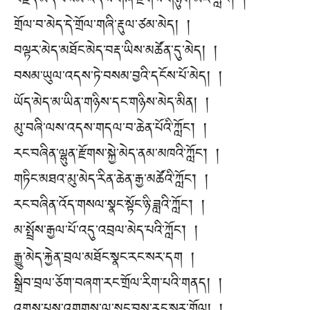
བརྗོད་མེད་བསམ་འདས་གཞི་རྫོགས་གཉུག་མའི་ཀློང༌། །
གྲོལ་བ་མེད་དེ་གྲོལ་གཞི་རྡུལ་ཙམ་མེད། །
བལྟར་མེད་མཐོང་མེད་བརྡ་ཡིས་མཚོན་དུ་མེད། །
བསམ་ཡུལ་འདས་ཏེ་བསམ་བྱའི་དངོས་པོ་མེད། །
ཡོད་མེད་མ་ཡིན་གཉིས་དང་གཉིས་མེད་མིན། །
མུ་བཞི་ལས་འདས་གདལ་བ་ཆེན་པོའི་ཀློང༌། །
རང་བཞིན་ལྷུན་རྫོགས་སྐྱེ་མེད་ནམ་མཁའི་ཀློང༌། །
གཏིང་མཐའ་མུ་མེད་རིན་ཆེན་རྒྱ་མཚོའི་ཀློང༌། །
རང་བཞིན་འོད་གསལ་སྣང་སྟོང་ཉི་ཟླའི་ཀློང༌། །
མ་སྤྲོས་རྒྱལ་པོ་འདུ་འབྲལ་མེད་པའི་ཀློང༌། །
རྒྱུ་མེད་རྐྱེན་བྲལ་མཐོང་སྣང་རང་སར་དག །
སྒྲིབ་བྲལ་ཅོག་བཞག་རང་གྲོལ་རིག་པའི་གནད། །