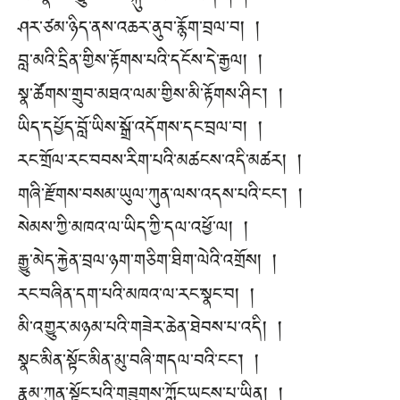
ཤར་ཙམ་ཉིད་ནས་འཆར་ནུབ་རྙོག་བྲལ་བ། །
བླ་མའི་དྲིན་གྱིས་རྟོགས་པའི་དངོས་དེ་རྒྱལ། །
སྣ་ཚོགས་གྲུབ་མཐའ་ལམ་གྱིས་མི་རྟོགས་ཤིང༌། །
ཡིད་དཔྱོད་བློ་ཡིས་སྒྲོ་འདོགས་དང་བྲལ་བ། །
རང་གྲོལ་རང་བབས་རིག་པའི་མཚངས་འདི་མཚར། །
གཞི་རྫོགས་བསམ་ཡུལ་ཀུན་ལས་འདས་པའི་ངང༌། །
སེམས་ཀྱི་མཁའ་ལ་ཡིད་ཀྱི་དལ་འཕྱོ་ལ། །
རྒྱུ་མེད་རྐྱེན་བྲལ་ཉག་གཅིག་ཐིག་ལེའི་འགྲོས། །
རང་བཞིན་དག་པའི་མཁའ་ལ་རང་སྣང་བ། །
མི་འགྱུར་མཉམ་པའི་གཟེར་ཆེན་ཐེབས་པ་འདི། །
སྣང་མིན་སྟོང་མིན་མུ་བཞི་གདལ་བའི་ངང༌། །
རྣམ་ཀུན་སྟོང་པའི་གཟུགས་ཀློང་ཡངས་པ་ཡིན། །