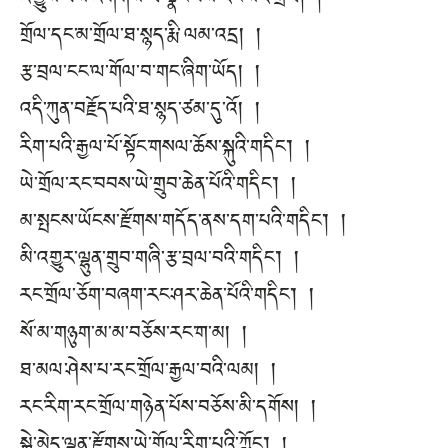
འགྱུས་པས་འགགས་ལ་སྣང་བས་རང་སར་གྲོལ། །
གྲོལ་དང་མ་གྲོལ་ཐ་སྙད་རྨི་ལམ་འདྲ། །
རྩ་བྲལ་ངང་ལ་གོལ་བ་གང་ཞིག་ཡོད། །
འདི་ཀུན་བརྗོད་པའི་ཐ་སྙད་ཙམ་དུ་འོ། །
རིག་པའི་རྒྱལ་པོ་སྟོང་གསལ་ཆོས་སྐུའི་གདིང་། །
ཡེ་གྲོལ་རང་བབས་ཡེ་གྲུབ་ཆེན་པོའི་གདིང༌། །
མ་སྤངས་ཡོངས་རྫོགས་གདོད་ནས་དག་པའི་གདིང་། །
མི་འགྱུར་ལྷུན་གྲུབ་གཞི་རྩ་བྲལ་བའི་གདིང༌། །
རང་གྲོལ་ཅོག་བཞག་རང་ཤར་ཆེན་པོའི་གདིང༌། །
སོ་མ་གཉུག་མ་མ་བཅོས་རང་ག་མ། །
ཐ་མལ་ཤེས་པ་རང་གྲོལ་རྒྱལ་བའི་ལམ། །
རང་རིག་རང་གྲོལ་གཉེན་པོས་བཅོས་མི་དགོས། །
སྐྱེ་མེད་ལྷུན་རྫོགས་ཡེ་གྲོལ་རིག་པའི་ཀློང༌། །