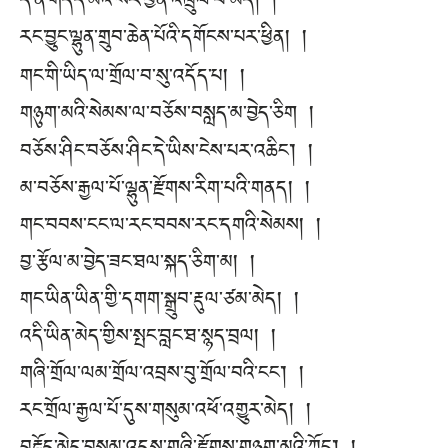
དེ་ནི་གདོད་མའི་སར་ཕྱིན་འཁྲུལ་པ་མེད། །
རང་བྱུང་ལྷུན་གྲུབ་ཆེན་པོའི་དགོངས་པར་ཕྱིན། །
གང་གི་ཡིད་ལ་གྲོལ་བ་སུ་འདོད་པ། །
གཉུག་མའི་སེམས་ལ་བཅོས་བསླད་མ་བྱེད་ཅིག །
བཅོས་ཤིང་བཅོས་ཤིང་དེ་ཡིས་ངེས་པར་འཆིང༌། །
མ་བཅོས་རྒྱལ་པོ་ལྷུན་རྫོགས་རིག་པའི་གནད། །
གང་བབས་ངང་ལ་རང་བབས་རང་དགའི་སེམས། །
བྱ་རྩོལ་མ་བྱེད་ཟང་ཐལ་སྐད་ཅིག་མ། །
གང་ཡིན་ཡིན་གྱི་དགག་སྒྲུབ་རྡུལ་ཙམ་མེད། །
འདི་ཡིན་མེད་གྱིས་སྤང་བླང་ཐ་སྙད་བྲལ། །
གཞི་གྲོལ་ལམ་གྲོལ་འབྲས་བུ་གྲོལ་བའི་ངང༌། །
རང་གྲོལ་རྒྱལ་པོ་དུས་གསུམ་འཕོ་འགྱུར་མེད། །