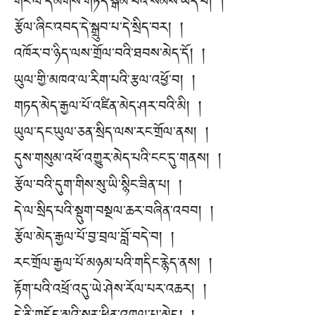
གང་ལ་དམིགས་གཏད་སྒོམ་པའི་སེམས་ཡོད་པ། །
རྩོལ་ཞིང་འབད་དེ་སྒྲུབ་པ་དེ་སྲིད་བར། །
འཁོར་བ་ཉིད་ལས་གྲོལ་བའི་ཐབས་མེད་དོ། །
ཡུལ་གྱི་མཁའ་ལ་རིག་པའི་རྩལ་འཕྱོ་བ། །
གཏད་མེད་རྒྱལ་པོ་འཛིན་མེད་ཤར་བའི་མི། །
ཡུལ་དང་ཡུལ་ཅན་སྲིད་ལས་རང་གྲོལ་ནས། །
དུས་གསུམ་འཕོ་འགྱུར་མེད་པའི་ངང་དུ་གནས། །
རྩོལ་བའི་དུག་གིས་སུ་ཡི་སྙིང་ཟིན་པ། །
དེ་ལ་སྲིད་པའི་སྡུག་བསྔལ་ཆར་བཞིན་འབབ། །
རྩོལ་མེད་རྒྱལ་པོ་བྱ་བྲལ་བློ་བདེ་བ། །
རང་གྲོལ་རྒྱལ་པོ་མཉམ་པའི་གདིང་རྙེད་ནས། །
རྟོག་པའི་འཕྲོ་འདུ་ཡེ་ཤེས་རོལ་པར་འཆར། །