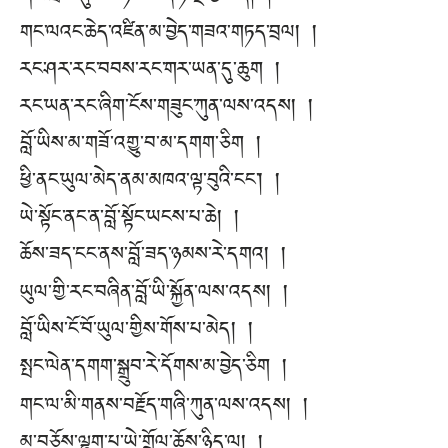
གང་ལའང་ཆེད་འཛིན་མ་བྱེད་གཟའ་གཏད་བྲལ། །
རང་ཤར་རང་བབས་རང་གར་ཡན་དུ་ཆུག །
རང་ཡན་རང་ཞིག་ངོས་གཟུང་ཀུན་ལས་འདས། །
བློ་ཡིས་མ་གཟོ་འགྱུ་བ་མ་དགག་ཅིག །
ཕྱི་ནང་ཡུལ་མེད་ནམ་མཁའ་ལྟ་བུའི་ངང༌། །
ཡེ་སྟོང་ནང་ན་བློ་སྟོང་ཡངས་པ་ཆེ། །
ཆོས་ཟད་ངང་ནས་བློ་ཟད་ཉམས་རེ་དགའ། །
ཡུལ་གྱི་རང་བཞིན་བློ་ཡི་སྐྱོན་ལས་འདས། །
བློ་ཡིས་ངོ་བོ་ཡུལ་གྱིས་གོས་པ་མེད། །
སྤང་ལེན་དགག་སྒྲུབ་རེ་དོགས་མ་བྱེད་ཅིག །
གང་ལ་མི་གནས་བརྗོད་གཞི་ཀུན་ལས་འདས། །
མ་བཅོས་ལྷུག་པ་ཡེ་གྲོལ་ཆོས་ཉིད་ལ། །