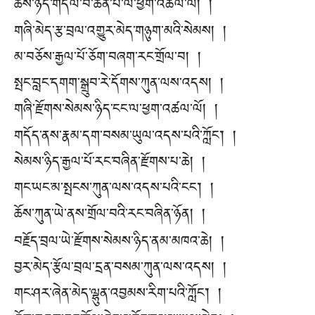
ཆོས་ཉིད་གདལ་བ་ཆེན་པོ་ལ་ཕྱག་འཚལ་ལོ། །
གཞི་མེད་རྩ་བྲལ་འགྱུར་མེད་གཉུག་མའི་སེམས། །
མ་བཅོས་རྒྱལ་པོ་ཅོག་བཞག་རང་གྲོལ་བ། །
སྤང་བླང་དགག་སྒྲུབ་རེ་དོགས་ཀུན་ལས་འདས། །
གཞི་རྫོགས་སེམས་ཉིད་ངང་ལ་ཕྱག་འཚལ་ལོ། །
གདོད་ནས་རྣམ་དག་བསམ་ཡུལ་འདས་པའི་ཀློང༌། །
སེམས་ཉིད་རྒྱལ་པོ་རང་བཞིན་རྫོགས་པ་ཆེ། །
གང་ཡང་མ་སྤངས་ཀུན་ལས་འདས་པའི་ངང༌། །
ཆོས་ཀུན་ཡེ་ནས་གྲོལ་བའི་རང་བཞིན་ཉོན། །
བརྗོད་བྲལ་ཡེ་རྫོགས་སེམས་ཉིད་ནམ་མཁའ་ཆེ། །
བྱར་མེད་རྩོལ་བྲལ་དྲན་བསམ་ཀུན་ལས་འདས། །
གང་ཤར་ཞེན་མེད་ལྷུན་འབྱམས་རིག་པའི་ཀློང༌། །