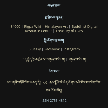
མཉན་ཆས།
དྲ་ཚིགས་གཞན།
84000
|
Rigpa Wiki
|
Himalayan Art
|
Buddhist Digital
Resource Center
|
Treasury of Lives
སྤྱི་ཚོགས་དྲ་ལམ།
Bluesky
|
Facebook
|
Instagram
བེད་སྤྱོད་ཀྱི་ཆ་རྐྱེན་དང་གཏན་འབེབས།
གཏན་འབེབས།
|
ཆོག་ཐམ།
ལས་གཞི་འདིའི་ཆོག་མཆན་ནི། 4.0 རྒྱལ་སྤྱིའི་ཁེ་མེད་ཚོགས་པའི་ཐོབ་ཐང་འོག་ཆོག་
ཐམ་ཐོབ་ཡོད།
ISSN 2753-4812