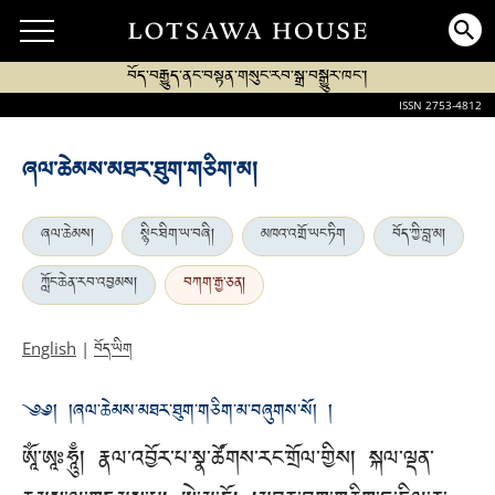
བོད་བརྒྱུད་ནང་བསྟན་གསུང་རབ་སྒྲ་བསྒྱུར་ཁང་།
ISSN 2753-4812
ཞལ་ཆེམས་མཐར་ཐུག་གཅིག་མ།
ཞལ་ཆེམས།
སྙིང་ཐིག་ཡ་བཞི།
མཁའ་འགྲོ་ཡང་ཏིག
བོད་ཀྱི་བླ་མ།
ཀློང་ཆེན་རབ་འབྱམས།
བཀག་རྒྱ་ཅན།
བོད་ཡིག
English
|
༄༅། །ཞལ་ཆེམས་མཐར་ཐུག་གཅིག་མ་བཞུགས་སོ། །
ཨཱོཾ་ཨཱཿཧཱུྃ། རྣལ་འབྱོར་པ་སྣ་ཚོགས་རང་གྲོལ་གྱིས། སྐལ་ལྡན་