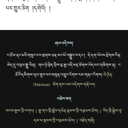
པར་གྱུར་ཅིག །དགེའོ། །
ཞལ་འདེབས།
ང་ཚོས་ནང་པའི་གསུང་རབ་གྲགས་ཅན་མང་པོ་བསྒྱུར་བ་དང་། དེ་དག་ཡོངས་རྫོགས་རིན་
མེད་དུ་འབུལ་རྒྱུ་ཡིན། གལ་ཏེ་ཁྱེད་ཀྱིས་དྲ་རྒྱ་འདི་ཕན་ཐོགས་ཡོད་པར་གཟིགས་ན། ང་
ཚོའི་དམིགས་ཡུལ་གྲུབ་པར་མཐུན་འགྱུར་རོགས་རམ་གནང་རོགས།
པེ་ཊོན་
(Patreon) ཐོག་ནས་རམ་འདེགས་གནོངས།
འབྲེལ་ཐག
སངས་རྒྱས་ཀྱི་བཀའ།
རྒྱ་གར་གྱི་སློབ་དཔོན་རྣམས་ཀྱི་བརྩམས་ཆོས།
བོད་གྱི་སྐྱེས་བུ་
|
|
དམ་པ་རྣམས་ཀྱི་བརྩམས་ཆོས།
བརྗོད་གཞི།
|