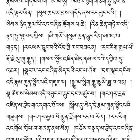
རྣམས་ལ་གདམས་པ། ཨེ་མ་ཧོ། །མཐར་ཐུག་གཅིག་ཏུ་དྲིལ་ན་
འདི་ལྟར་ཡིན། །སུས་ཀྱང་མ་བྱས་གདོད་ནས་རང་བྱུང་བའི། །
སེམས་ཉིད་རྒྱལ་པོ་རང་བཞིན་རྫོགས་པ་ཆེ། །རིན་ཆེན་གཏེར་འདི་
རྟག་ཏུ་ལྟ་བར་གྱིས། །མི་གཡོ་གསུམ་ལྡན་རླུང་རིག་མཁའ་ལ་
གཏད། །རང་ལས་བྱུང་བའི་འོད་ཀྱི་ཁང་བཟང་ན། །རང་རིག་རྒྱལ་པོ་
རྡོ་རྗེ་ལུ་གུ་རྒྱུད། །གསལ་སྟོང་འཛིན་མེད་ནམ་མཁའི་དཀྱིལ་དུ་
འཆར། །སྣང་ལ་རང་བཞིན་མེད་པའི་ངང་ལ་ཞོག །དག་སྣང་དངོས་
འདི་རྣམ་ཀུན་སྟོང་པའི་གཟུགས། །སྒྱུ་མ་སྨིག་རྒྱུ་ཆུ་ཡི་ཟླ་བ་འདྲ། །
སྣ་ཚོགས་སེམས་འདི་འབྱུང་བ་རླུང་དང་མཚུངས། །གང་ཤར་དྲན་
འཛིན་མ་བྱེད་གང་དགར་ཐོངས། །སྒོམ་དུ་མེད་དེ་རྣམ་ཀུན་སྟོང་པའི་
གཟུགས། །གང་ཤར་རྒྱལ་པོ་ལྷུན་རྫོགས་ངང་ལ་རོལ། །རང་རིག་
རང་གྲོལ་གྲོལ་བ་གཞན་ནས་མིན། །བཅོས་བསླད་མ་བྱེད་རང་བཞིན་