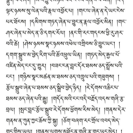
ལྷུག་པར་ཞོག །མི་འགྱུར་མཉམ་པའི་ངང་ལ་གནས་པ་ཡིན། །འདི་
ལྟར་ཉམས་སུ་ལེན་པའི་རྣལ་འབྱོར་པ། །གང་ལ་ཞེན་ན་དེ་ཡང་ངེས་
པར་ཐོངས། །དམིགས་གཏད་ཞེན་པ་བྱུང་ན་རྣལ་འབྱོར་མིན། །གང་
ཤར་ཞེན་པ་མེད་ན་ཅི་དགར་རོལ། །ནང་གི་རང་གདངས་ཕྱི་རུ་ཤར་
བའི་ཚེ། །ཤེས་ཉམས་སྣང་ཉམས་འཕེལ་འགྲིབས་ཅི་བྱུང་ཡང༌། །
དགག་སྒྲུབ་མ་བྱེད་རིག་པའི་ཆོ་འཕྲུལ་ཡིན། །གཏད་མེད་རྒྱལ་པོ་
འཛིན་མེད་ངང་དུ་གྱུར། །བཟང་ངན་བླང་དོར་ཐམས་ཅད་སྤྲོས་པའི་
ངང༌། །གཉིས་སྣང་མཚན་མ་ཐམས་ཅད་འཁྲུལ་པའི་གཟུགས། །
རྩོལ་སྒྲུབ་ཞེན་པ་ཐམས་ཅད་སྒྲིབ་བྱེད་ཉིད། །རེ་དོགས་འཆིང་པ་
ཐམས་ཅད་ཞེན་པའི་རྒྱུ། །གདོད་མའི་ངང་འདི་བརྗོད་འདས་གཞི་རྩ་
བྲལ། །སྤང་བླང་རྩོལ་སྒྲུབ་རེ་དོགས་ཕྱོགས་རིས་མེད། །གནས་དེར་
གནས་ན་ཀུན་ཀྱང་ཆོས་ཀྱི་སྐུ། །ཅོག་བཞག་རང་གྲོལ་འབད་མེད་
གང་གིས་ཡུལ། །གནས་ལུགས་མཐོང་ན་གཞི་རྩ་གང་ཡང་མེད། །