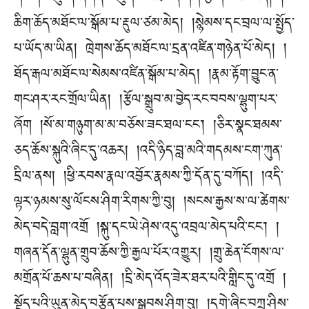
ཆིག་ཆོད་མཐོང་ལ་སྒོམ་པ་རྡུལ་ཙམ་མེད། །སྙེམས་དང་བྲལ་ལ་སྤྱོད་
པ་ཡོད་མ་ཡིན། ཁྲེགས་ཆོད་མཐོང་ལ་དྲན་འཛིན་གཉེན་པོ་མེད། །
ཐོད་རྒལ་མཐོང་ལ་སེམས་འཛིན་སྒོམ་པ་མེད། །རྣམ་རྟོག་བྱུང་ན་
གང་ཤར་རང་གྲོལ་ཡིན། །རྩོལ་སྒྲུབ་མ་བྱེད་རང་བབས་ལྷུག་པར་
ཞོག །སོ་མ་གཉུག་མ་མ་བཅོས་ཟང་ཐལ་ངང༌། །ཅིར་སྣང་ཐམས་
ཅད་ཆོས་སྐུའི་ཞིང་དུ་འཆར། །འདི་ཉིད་བླ་མའི་གདམས་ངག་ཀུན་
དྲིལ་ནས། །ཕྱི་རབས་རྣལ་འབྱོར་རྣམས་ཀྱི་དོན་དུ་བཀོད། །འདི་
ལྟར་ཉམས་སུ་ལོངས་ཤིག་རིགས་ཀྱི་བུ། །སངས་རྒྱས་ས་ལ་ཚེགས་
མེད་བདེ་བླག་འགྲོ །སྐུ་དང་ཡེ་ཤེས་འདུ་འབྲལ་མེད་པའི་ངང༌། །
གཞན་དོན་ལྷུན་གྲུབ་ཆོས་ཀྱི་རྒྱལ་པོར་འགྱུར། །གྲུ་ཆེན་ངོགས་ལ་
མགྲོན་པོ་ཆས་པ་བཞིན། །དྲི་མེད་འོད་ཟེར་ཐར་པའི་གླིང་དུ་འགྲོ །
སྡོད་པའི་ཡུན་མེད་བརྩོན་པས་སྒྲུབས་ཤིག་བུ། །དགེ་ཞིང་བཀྲ་ཤིས་