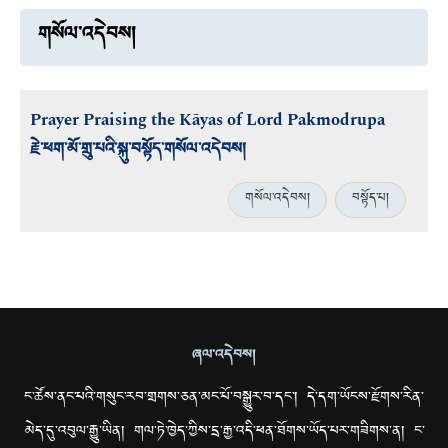
གསོལ་འདེབས།
Prayer Praising the Kāyas of Lord Pakmodrupa
རྗེ་ཕག་མོ་གྲུ་པའི་སྐུ་བསྟོད་གསོལ་འདེབས།
གསོལ་འདེབས།
བསྟོད་པ།
ཞལ་འདེབས།
ང་ཚོས་ནང་པའི་གསུང་རབ་གྲགས་ཅན་མང་པོ་བསྒྱུར་བ་དང་། དེ་དག་ཡོངས་རྫོགས་རིན་
མེད་དུ་འབུལ་རྒྱུ་ཡིན། གལ་ཏེ་ཁྱེད་ཀྱིས་དྲ་རྒྱ་འདི་ཕན་ཐོགས་ཡོད་པར་གཟིགས་ན། ང་