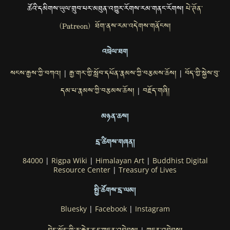
ཚོའི་དམིགས་ཡུལ་གྲུབ་པར་མཐུན་འགྱུར་རོགས་རམ་གནང་རོགས།
པེ་ཊོན་
(Patreon) ཐོག་ནས་རམ་འདེགས་གནོངས།
འབྲེལ་ཐག
སངས་རྒྱས་ཀྱི་བཀའ།
རྒྱ་གར་གྱི་སློབ་དཔོན་རྣམས་ཀྱི་བརྩམས་ཆོས།
བོད་གྱི་སྐྱེས་བུ་
|
|
དམ་པ་རྣམས་ཀྱི་བརྩམས་ཆོས།
བརྗོད་གཞི།
|
མཉན་ཆས།
དྲ་ཚིགས་གཞན།
84000
|
Rigpa Wiki
|
Himalayan Art
|
Buddhist Digital
Resource Center
|
Treasury of Lives
སྤྱི་ཚོགས་དྲ་ལམ།
Bluesky
|
Facebook
|
Instagram