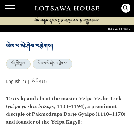
བོད་བརྒྱུད་ནང་བསྟན་གསུང་རབ་སྒྲ་བསྒྱུར་ཁང་།
ISSN 2753-4812
ཡེལ་པ་ཡེ་ཤེས་བརྩེགས།
བོད་ཀྱི་བླ་མ།
ཡེལ་པ་ཡེ་ཤེས་བརྩེགས།
བོད་ཡིག
English
|
(1)
(1)
Texts by and about the master Yelpa Yeshe Tsek
(
yel pa ye shes brtsegs
, 1134–1194), a prominent
disciple of Pakmodrupa Dorje Gyalpo (1110–1170)
and founder of the Yelpa Kagyü: