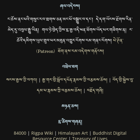
ཞལ་འདེབས།
ང་ཚོས་ནང་པའི་གསུང་རབ་གྲགས་ཅན་མང་པོ་བསྒྱུར་བ་དང་། དེ་དག་ཡོངས་རྫོགས་རིན་
མེད་དུ་འབུལ་རྒྱུ་ཡིན། གལ་ཏེ་ཁྱེད་ཀྱིས་དྲ་རྒྱ་འདི་ཕན་ཐོགས་ཡོད་པར་གཟིགས་ན། ང་
ཚོའི་དམིགས་ཡུལ་གྲུབ་པར་མཐུན་འགྱུར་རོགས་རམ་གནང་རོགས།
པེ་ཊོན་
(Patreon) ཐོག་ནས་རམ་འདེགས་གནོངས།
འབྲེལ་ཐག
སངས་རྒྱས་ཀྱི་བཀའ།
རྒྱ་གར་གྱི་སློབ་དཔོན་རྣམས་ཀྱི་བརྩམས་ཆོས།
བོད་གྱི་སྐྱེས་བུ་
|
|
དམ་པ་རྣམས་ཀྱི་བརྩམས་ཆོས།
བརྗོད་གཞི།
|
མཉན་ཆས།
དྲ་ཚིགས་གཞན།
84000
|
Rigpa Wiki
|
Himalayan Art
|
Buddhist Digital
Resource Center
|
Treasury of Lives