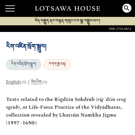
བོད་བརྒྱུད་ནང་བསྟན་གསུང་རབ་སྒྲ་བསྒྱུར་ཁང་།
ISSN 2753-4812
རིག་འཛིན་སྲོག་སྒྲུབ།
རིག་འཛིན་སྲོག་སྒྲུབ།
བཀག་རྒྱ་ཅན།
བོད་ཡིག
English
|
(1)
(1)
Texts related to the Rigdzin Sokdrub (
rig 'dzin srog
sgrub
), or Life-Force Practice of the Vidyādharas,
collection revealed by Lhatsün Namkha Jigme
(1597–1650):