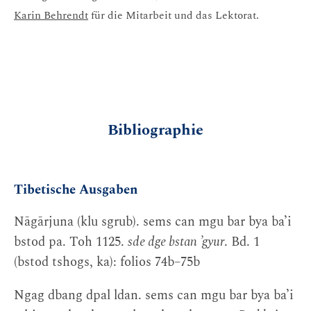
Karin Behrendt
für die Mitarbeit und das Lektorat.
Bibliographie
Tibetische Ausgaben
Nāgārjuna (klu sgrub). sems can mgu bar bya ba’i
bstod pa. Toh 1125.
sde dge bstan ’gyur
. Bd. 1
(bstod tshogs, ka): folios 74b–75b
Ngag dbang dpal ldan. sems can mgu bar bya ba’i