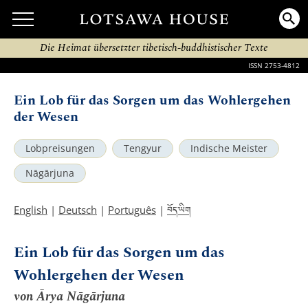
Die Heimat übersetzter tibetisch-buddhistischer Texte
ISSN 2753-4812
Ein Lob für das Sorgen um das Wohlergehen
der Wesen
Lobpreisungen
Tengyur
Indische Meister
Nāgārjuna
བོད་ཡིག
English
|
Deutsch
|
Português
|
Ein Lob für das Sorgen um das
Wohlergehen der Wesen
von Ārya Nāgārjuna