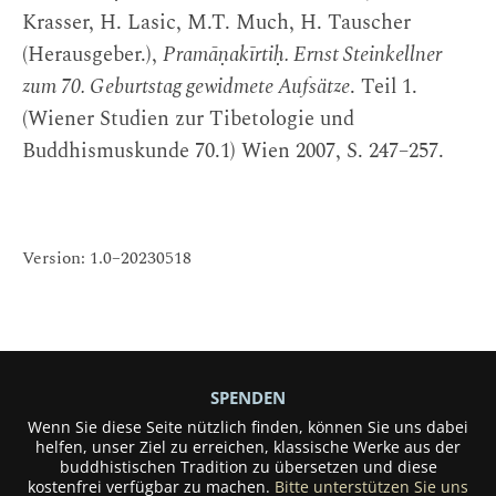
Krasser, H. Lasic, M.T. Much, H. Tauscher
(Herausgeber.),
Pramāṇakīrtiḥ. Ernst Steinkellner
zum 70. Geburtstag gewidmete Aufsätze
. Teil 1.
(Wiener Studien zur Tibetologie und
Buddhismuskunde 70.1) Wien 2007, S. 247–257.
Version: 1.0–20230518
SPENDEN
Wenn Sie diese Seite nützlich finden, können Sie uns dabei
helfen, unser Ziel zu erreichen, klassische Werke aus der
buddhistischen Tradition zu übersetzen und diese
kostenfrei verfügbar zu machen.
Bitte unterstützen Sie uns