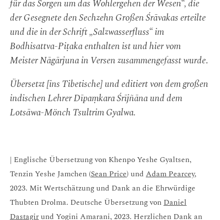
für das Sorgen um das Wohlergehen der Wesen“, die
der Gesegnete den Sechzehn Großen Śrāvakas erteilte
und die in der Schrift „Salzwasserfluss“ im
Bodhisattva-Piṭaka enthalten ist und hier vom
Meister Nāgārjuna in Versen zusammengefasst wurde
.
Übersetzt [ins Tibetische] und editiert von dem großen
indischen Lehrer Dīpaṃkara Śrījñāna und dem
Lotsāwa-Mönch Tsultrim Gyalwa.
| Englische Übersetzung von Khenpo Yeshe Gyaltsen,
Tenzin Yeshe Jamchen (
Sean Price
) und
Adam Pearcey
,
2023. Mit Wertschätzung und Dank an die Ehrwürdige
Thubten Drolma. Deutsche Übersetzung von
Daniel
Dastagir
und Yogini Amarani, 2023. Herzlichen Dank an