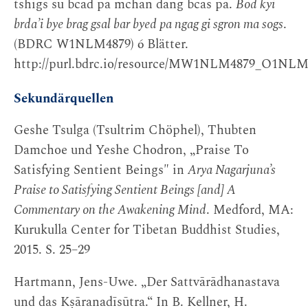
tshigs su bcad pa mchan dang bcas pa.
Bod kyi
brdaʼi bye brag gsal bar byed pa ngag gi sgron ma sogs
.
(BDRC W1NLM4879) 6 Blätter.
http://purl.bdrc.io/resource/MW1NLM4879_O1NLM
Sekundärquellen
Geshe Tsulga (Tsultrim Chöphel), Thubten
Damchoe und Yeshe Chodron, „Praise To
Satisfying Sentient Beings″ in
Arya Nagarjuna’s
Praise to Satisfying Sentient Beings [and] A
Commentary on the Awakening Mind
. Medford, MA:
Kurukulla Center for Tibetan Buddhist Studies,
2015. S. 25–29
Hartmann, Jens-Uwe. „Der Sattvārādhanastava
und das Kṣāranadīsūtra.“ In B. Kellner, H.