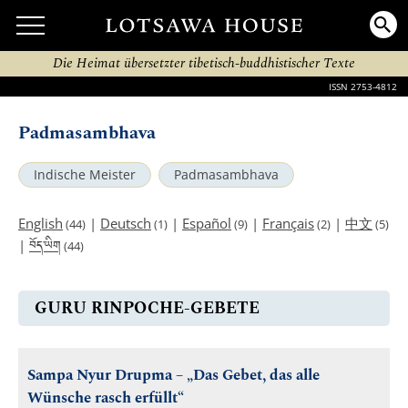
Die Heimat übersetzter tibetisch-buddhistischer Texte
ISSN 2753-4812
Padmasambhava
Indische Meister
Padmasambhava
English
|
Deutsch
|
Español
|
Français
|
中文
(44)
(1)
(9)
(2)
(5)
བོད་ཡིག
|
(44)
GURU RINPOCHE-GEBETE
Sampa Nyur Drupma – „Das Gebet, das alle
Wünsche rasch erfüllt“