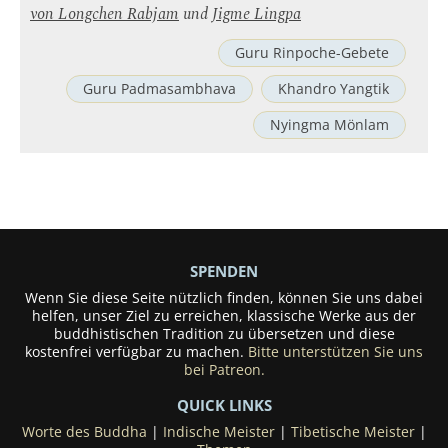
von
Longchen Rabjam
und
Jigme Lingpa
Guru Rinpoche-Gebete
Guru Padmasambhava
Khandro Yangtik
Nyingma Mönlam
SPENDEN
Wenn Sie diese Seite nützlich finden, können Sie uns dabei
helfen, unser Ziel zu erreichen, klassische Werke aus der
buddhistischen Tradition zu übersetzen und diese
kostenfrei verfügbar zu machen.
Bitte unterstützen Sie uns
bei Patreon.
QUICK LINKS
Worte des Buddha
|
Indische Meister
|
Tibetische Meister
|