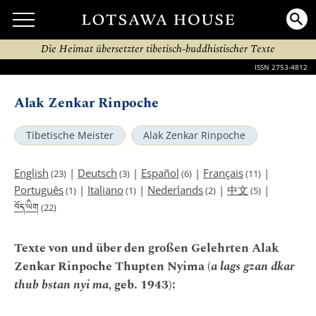
Die Heimat übersetzter tibetisch-buddhistischer Texte
ISSN 2753-4812
Alak Zenkar Rinpoche
Tibetische Meister
Alak Zenkar Rinpoche
English
|
Deutsch
|
Español
|
Français
|
(23)
(3)
(6)
(11)
Português
|
Italiano
|
Nederlands
|
中文
|
(1)
(1)
(2)
(5)
བོད་ཡིག
(22)
Texte von und über den großen Gelehrten Alak
Zenkar Rinpoche Thupten Nyima (
a lags gzan dkar
thub bstan nyi ma,
geb. 1943):