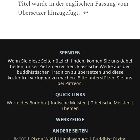
Titel wurde in der englischen Fassung vom
Übersetzer hinzugefügt.
↩
SPENDEN
Wenn Sie diese Seite nützlich finden, können Sie uns dabei
helfen, unser Ziel zu erreichen, klassische Werke aus der
buddhistischen Tradition zu übersetzen und diese
kostenfrei verfügbar zu machen.
Bitte unterstützen Sie uns
bei Patreon.
QUICK LINKS
Worte des Buddha
|
Indische Meister
|
Tibetische Meister
|
Themen
WERKZEUGE
ANDERE SEITEN
84000
|
Rigpa Wiki
|
Himalayan Art
|
Buddhist Digital