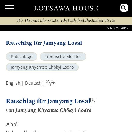
Die Heimat übersetzter tibetisch-buddhistischer Texte
ISSN 2753-4812
Ratschlag für Jamyang Losal
Ratschläge
Tibetische Meister
Jamyang Khyentse Chökyi Lodrö
བོད་ཡིག
English
|
Deutsch
|
[1]
Ratschlag für Jamyang Losal
von Jamyang Khyentse Chökyi Lodrö
Aho!