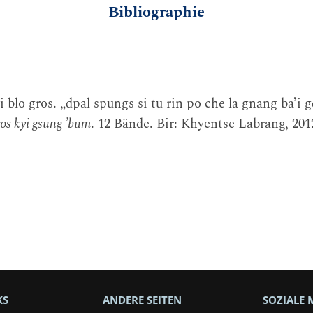
Bibliographie
 blo gros. „dpal spungs si tu rin po che la gnang ba’i 
ros kyi gsung ’bum
. 12 Bände. Bir: Khyentse Labrang, 2
KS
ANDERE SEITEN
SOZIALE 