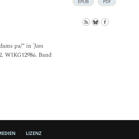
EPUB
PDF
gdams pa/“ in
’Jam
012. W1KG12986. Band
MEDIEN
LIZENZ