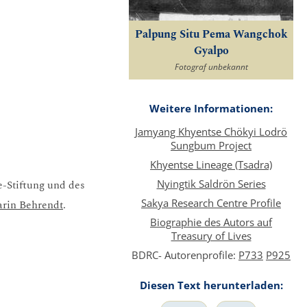
Palpung Situ Pema Wangchok
Gyalpo
Fotograf unbekannt
Weitere Informationen:
Jamyang Khyentse Chökyi Lodrö
Sungbum Project
Khyentse Lineage (Tsadra)
Nyingtik Saldrön Series
e-Stiftung und des
Sakya Research Centre Profile
arin Behrendt
.
Biographie des Autors auf
Treasury of Lives
BDRC- Autorenprofile:
P733
P925
Diesen Text herunterladen: