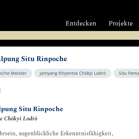
Entdecken
Projekte
alpung Situ Rinpoche
ische Meister
Jamyang Khyentse Chökyi Lodrö
Situ Pem
ག
alpung Situ Rinpoche
e Chökyi Lodrö
sein, augenblickliche Erkenntnisfähigkeit,