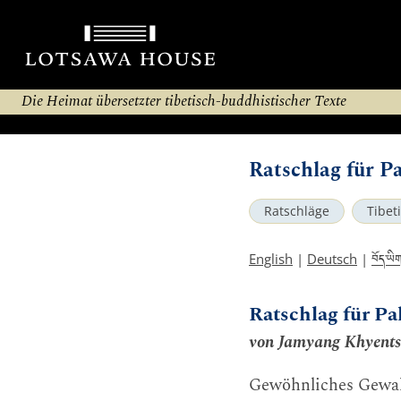
Die Heimat übersetzter tibetisch-buddhistischer Texte
Ratschlag für P
Ratschläge
Tibet
བོད་ཡི
English
|
Deutsch
|
Ratschlag für P
von Jamyang Khyents
Gewöhnliches Gewahr