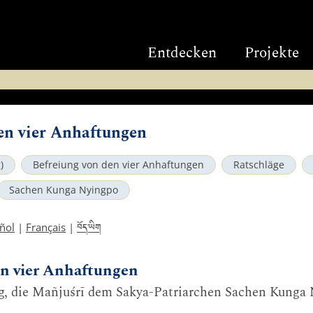
Entdecken
Projekte
en vier Anhaftungen
)
Befreiung von den vier Anhaftungen
Ratschläge
Sachen Kunga Nyingpo
བོད་ཡིག
ñol
|
Français
|
en vier Anhaftungen
g, die Mañjuśrī dem Sakya-Patriarchen Sachen Kunga