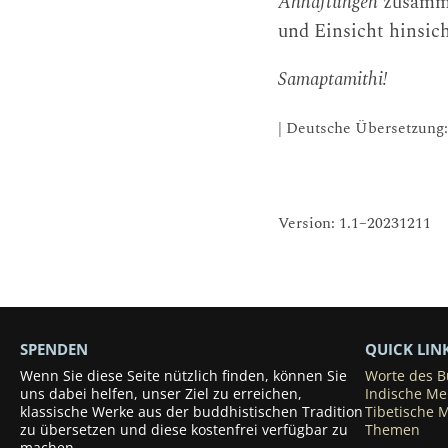
Anhaftungen
zusamme
und Einsicht hinsich
Samaptamithi!
| Deutsche Übersetzung
Version: 1.1–20231211
SPENDEN
QUICK LIN
Wenn Sie diese Seite nützlich finden, können Sie
Worte des 
uns dabei helfen, unser Ziel zu erreichen,
Indische Me
klassische Werke aus der buddhistischen Tradition
Tibetische M
zu übersetzen und diese kostenfrei verfügbar zu
Themen