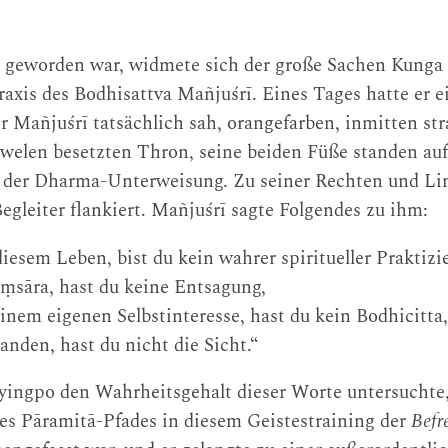
alt geworden war, widmete sich der große Sachen Kung
axis des Bodhisattva Mañjuśrī. Eines Tages hatte er ei
r Mañjuśrī tatsächlich sah, orangefarben, inmitten st
uwelen besetzten Thron, seine beiden Füße standen au
ā der Dharma-Unterweisung. Zu seiner Rechten und Lin
gleiter flankiert. Mañjuśrī sagte Folgendes zu ihm:
iesem Leben, bist du kein wahrer spiritueller Praktizi
ṃsāra, hast du keine Entsagung,
inem eigenen Selbstinteresse, hast du kein Bodhicitta,
anden, hast du nicht die Sicht.“
ingpo den Wahrheitsgehalt dieser Worte untersuchte, 
des Pāramitā-Pfades in diesem Geistestraining der
Befr