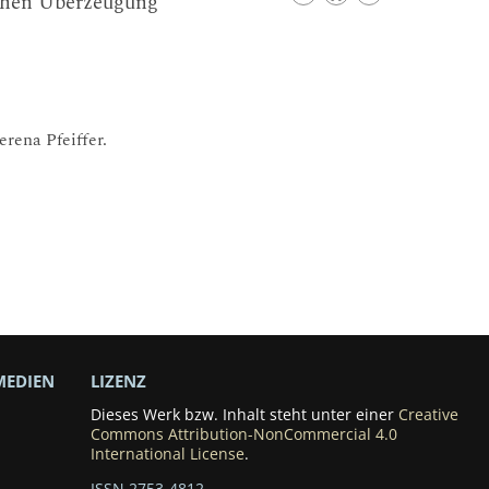
ichen Überzeugung
rena Pfeiffer.
MEDIEN
LIZENZ
Dieses Werk bzw. Inhalt steht unter einer
Creative
Commons Attribution-NonCommercial 4.0
International License
.
ISSN 2753-4812