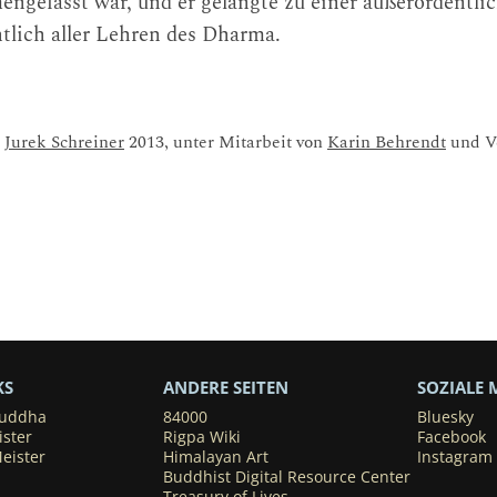
ngefasst war, und er gelangte zu einer außerordentl
tlich aller Lehren des Dharma.
:
Jurek Schreiner
2013, unter Mitarbeit von
Karin Behrendt
und Ve
KS
ANDERE SEITEN
SOZIALE 
Buddha
84000
Bluesky
ister
Rigpa Wiki
Facebook
eister
Himalayan Art
Instagram
Buddhist Digital Resource Center