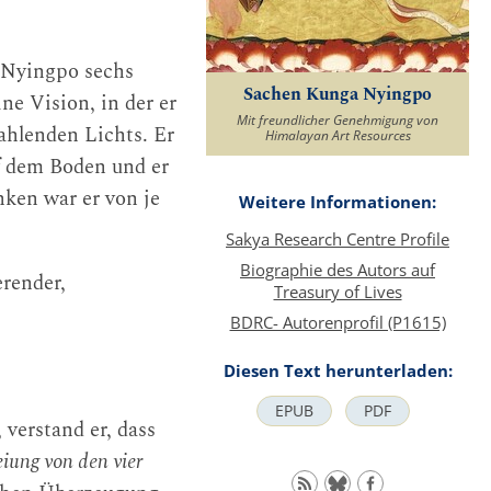
a Nyingpo sechs
Sachen Kunga Nyingpo
ne Vision, in der er
Mit freundlicher Genehmigung von
rahlenden Lichts. Er
Himalayan Art Resources
f dem Boden und er
ken war er von je
Weitere Informationen:
Sakya Research Centre Profile
Biographie des Autors auf
erender,
Treasury of Lives
BDRC- Autorenprofil (P1615)
Diesen Text herunterladen:
EPUB
PDF
verstand er, dass
eiung von den vier