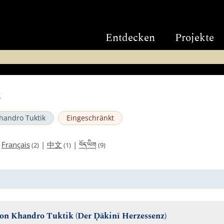
Entdecken
Projekte
k
handro Tuktik
Eingeschränkt
བོད་ཡིག
|
Français
|
中文
|
(2)
(1)
(9)
 von Khandro Tuktik (Der Ḍākinī Herzessenz)