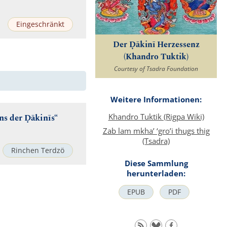
Eingeschränkt
Der Ḍākinī Herzessenz
(Khandro Tuktik)
Courtesy of Tsadra Foundation
Weitere Informationen:
Khandro Tuktik (Rigpa Wiki)
ns der Ḍākinīs“
Zab lam mkha’ ‘gro’i thugs thig
(Tsadra)
Rinchen Terdzö
Diese Sammlung
herunterladen:
EPUB
PDF