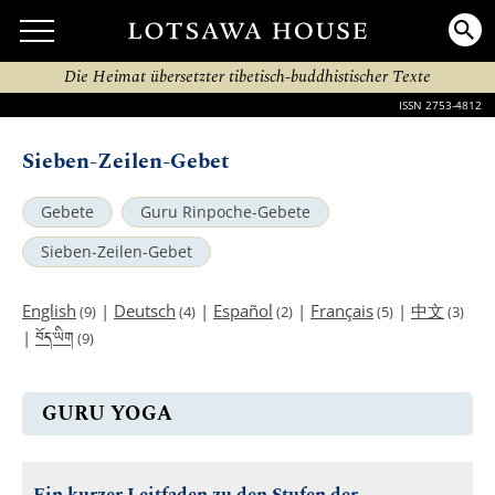
Die Heimat übersetzter tibetisch-buddhistischer Texte
ISSN 2753-4812
Sieben-Zeilen-Gebet
Gebete
Guru Rinpoche-Gebete
Sieben-Zeilen-Gebet
English
|
Deutsch
|
Español
|
Français
|
中文
(9)
(4)
(2)
(5)
(3)
བོད་ཡིག
|
(9)
GURU YOGA