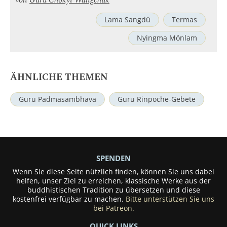
von
Guru Chökyi Wangchuk
Lama Sangdü
Termas
Nyingma Mönlam
ÄHNLICHE THEMEN
Guru Padmasambhava
Guru Rinpoche-Gebete
SPENDEN
Wenn Sie diese Seite nützlich finden, können Sie uns dabei
helfen, unser Ziel zu erreichen, klassische Werke aus der
buddhistischen Tradition zu übersetzen und diese
kostenfrei verfügbar zu machen.
Bitte unterstützen Sie uns
bei Patreon.
QUICK LINKS