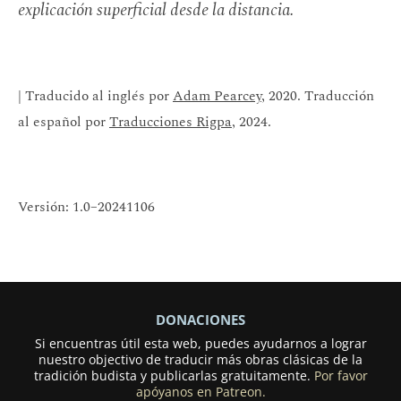
explicación superficial desde la distancia.
| Traducido al inglés por
Adam Pearcey
, 2020. Traducción
al español por
Traducciones Rigpa
, 2024.
Versión: 1.0–20241106
DONACIONES
Si encuentras útil esta web, puedes ayudarnos a lograr
nuestro objectivo de traducir más obras clásicas de la
tradición budista y publicarlas gratuitamente.
Por favor
apóyanos en Patreon.