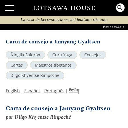
La casa de las traducciones del budismo tibetano
ISSN 2753-4812
Carta de consejo a Jamyang Gyaltsen
Ñingtik Saldrön
Guru Yoga
Consejos
Cartas
Maestros tibetanos
Dilgo Khyentse Rimpoché
བོད་ཡིག
English
|
Español
|
Português
|
Carta de consejo a Jamyang Gyaltsen
por Dilgo Khyentse Rinpoché