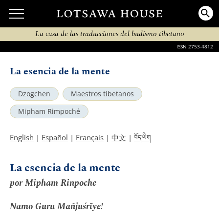
La casa de las traducciones del budismo tibetano
ISSN 2753-4812
La esencia de la mente
Dzogchen
Maestros tibetanos
Mipham Rimpoché
བོད་ཡིག
English
|
Español
|
Français
|
中文
|
La esencia de la mente
por Mipham Rinpoche
Namo Guru Mañjuśrīye!