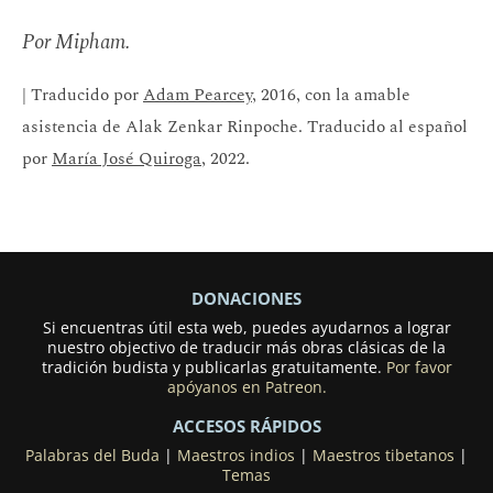
Por Mipham.
| Traducido por
Adam Pearcey
, 2016, con la amable
asistencia de Alak Zenkar Rinpoche. Traducido al español
por
María José Quiroga
, 2022.
DONACIONES
Si encuentras útil esta web, puedes ayudarnos a lograr
nuestro objectivo de traducir más obras clásicas de la
tradición budista y publicarlas gratuitamente.
Por favor
apóyanos en Patreon.
ACCESOS RÁPIDOS
Palabras del Buda
|
Maestros indios
|
Maestros tibetanos
|
Temas