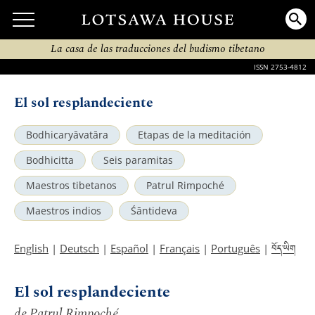
La casa de las traducciones del budismo tibetano
ISSN 2753-4812
El sol resplandeciente
Bodhicaryāvatāra
Etapas de la meditación
Bodhicitta
Seis paramitas
Maestros tibetanos
Patrul Rimpoché
Maestros indios
Śāntideva
བོད་ཡིག
English
|
Deutsch
|
Español
|
Français
|
Português
|
El sol resplandeciente
de Patrul Rimpoché